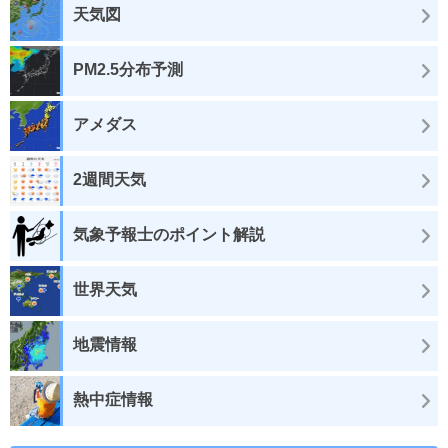
天気図
PM2.5分布予測
アメダス
2週間天気
気象予報士のポイント解説
世界天気
地震情報
熱中症情報