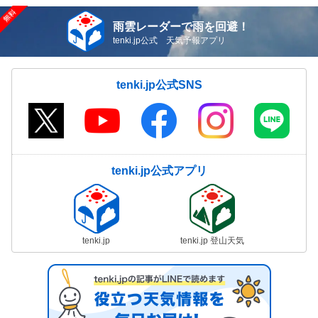
雨雲レーダーで雨を回避！
tenki.jp公式 天気予報アプリ
tenki.jp公式SNS
tenki.jp公式アプリ
tenki.jp
tenki.jp 登山天気