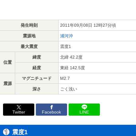
発生時刻
2011年09月08日 12時27分頃
震源地
浦河沖
最大震度
震度1
緯度
北緯 42.2度
位置
経度
東経 142.5度
マグニチュード
M2.7
震源
深さ
ごく浅い
Twitter
Facebook
LINE
震度1