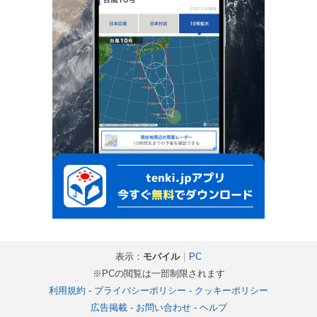
表示：
モバイル
｜
PC
※PCの閲覧は一部制限されます
利用規約
-
プライバシーポリシー
-
クッキーポリシー
広告掲載
-
お問い合わせ
-
ヘルプ