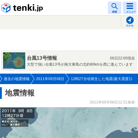
tenki.jp
検索
メニュー
現在地
台風13号情報
06日22:00現在
大型で強い台風13号が南大東島の北約80kmを西に進んでいます
過去の地震情報
2011年09月08日
12時27分頃発生した地震(最大震度1)
地震情報
2011年09月08日12:31発表