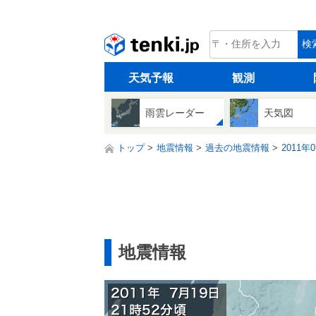
tenki.jp
検
天気予報
観測
雨雲レーダー
天気図
トップ
地震情報
過去の地震情報
2011年
地震情報