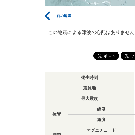
前の地震
この地震による津波の心配はありません
発生時刻
震源地
最大震度
緯度
位置
経度
マグニチュード