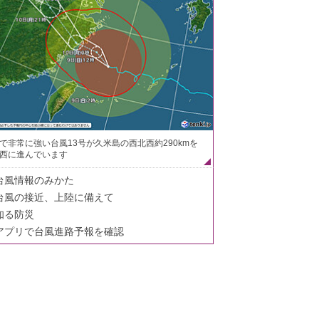
で非常に強い台風13号が久米島の西北西約290kmを
西に進んでいます
台風情報のみかた
台風の接近、上陸に備えて
知る防災
アプリで台風進路予報を確認