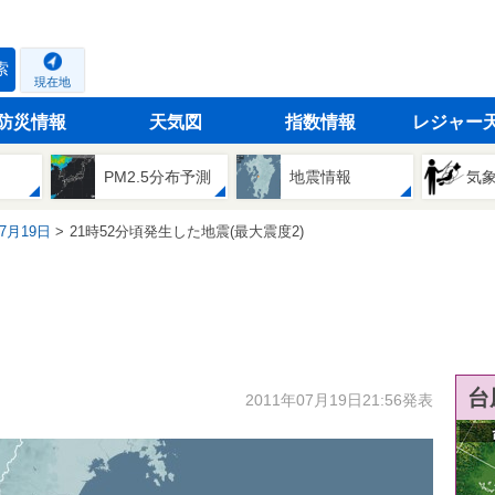
索
現在地
防災情報
天気図
指数情報
レジャー
PM2.5分布予測
地震情報
気
07月19日
21時52分頃発生した地震(最大震度2)
台
2011年07月19日21:56発表