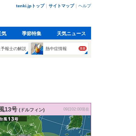
tenki.jpトップ
｜
サイトマップ
｜
ヘルプ
天気
季節特集
天気ニュース
象予報士の解説
熱中症情報
注目
風13号
(ドルフィン)
09日02:00現在