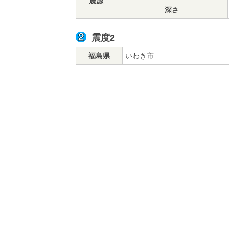
震源
深さ
震度2
福島県
いわき市