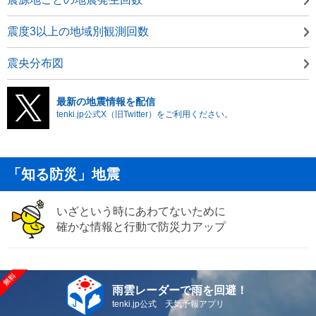
震度3以上の地域別観測回数
震央分布図
最新の地震情報を配信
tenki.jp公式X（旧Twitter）をご利用ください。
「知る防災」地震
いざという時にあわてないために
確かな情報と行動で防災力アップ
雨雲レーダーで雨を回避！
tenki.jp公式 天気予報アプリ