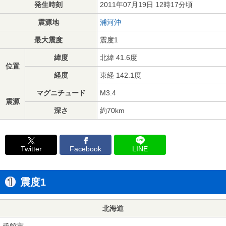
発生時刻
2011年07月19日 12時17分頃
震源地
浦河沖
最大震度
震度1
緯度
北緯 41.6度
位置
経度
東経 142.1度
マグニチュード
M3.4
震源
深さ
約70km
Twitter
Facebook
LINE
震度1
北海道
函館市