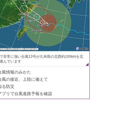
で非常に強い台風13号が久米島の北西約100kmを北
進んでいます
台風情報のみかた
台風の接近、上陸に備えて
知る防災
アプリで台風進路予報を確認