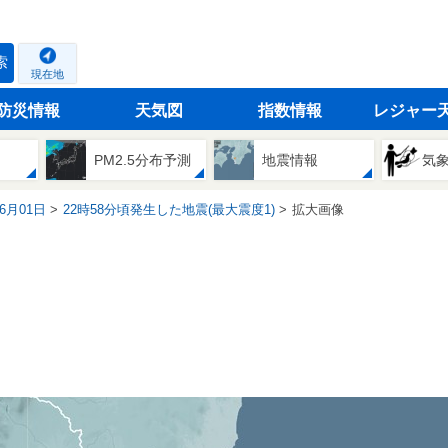
索
現在地
防災情報
天気図
指数情報
レジャー
PM2.5分布予測
地震情報
気
06月01日
22時58分頃発生した地震(最大震度1)
拡大画像