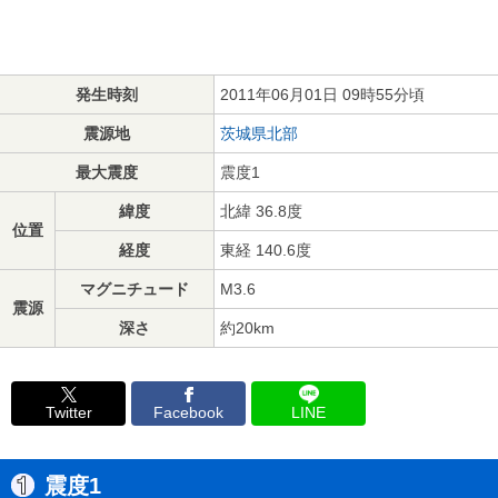
発生時刻
2011年06月01日 09時55分頃
震源地
茨城県北部
最大震度
震度1
緯度
北緯 36.8度
位置
経度
東経 140.6度
マグニチュード
M3.6
震源
深さ
約20km
Twitter
Facebook
LINE
震度1