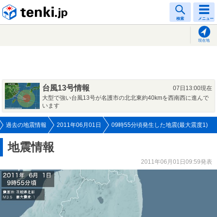
tenki.jp
検索
メニュー
現在地
台風13号情報
07日13:00現在
大型で強い台風13号が名護市の北北東約40kmを西南西に進んで
います
過去の地震情報
2011年06月01日
09時55分頃発生した地震(最大震度1)
地震情報
2011年06月01日09:59発表