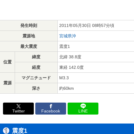
発生時刻
2011年05月30日 08時57分頃
震源地
宮城県沖
最大震度
震度1
緯度
北緯 38.8度
位置
経度
東経 142.0度
マグニチュード
M3.3
震源
深さ
約60km
Twitter
Facebook
LINE
震度1