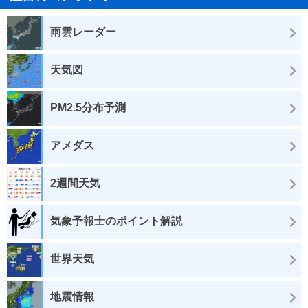
雨雲レーダー
天気図
PM2.5分布予測
アメダス
2週間天気
気象予報士のポイント解説
世界天気
地震情報