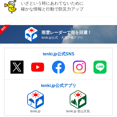
いざという時にあわてないために
確かな情報と行動で防災力アップ
雨雲レーダーで雨を回避！
tenki.jp公式 天気予報アプリ
tenki.jp公式SNS
tenki.jp公式アプリ
tenki.jp
tenki.jp 登山天気