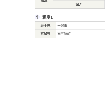
震源
深さ
震度1
岩手県
一関市
宮城県
南三陸町