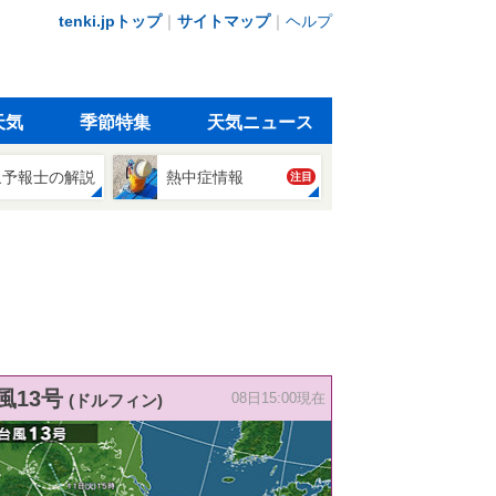
tenki.jpトップ
｜
サイトマップ
｜
ヘルプ
天気
季節特集
天気ニュース
象予報士の解説
熱中症情報
注目
風13号
(ドルフィン)
08日15:00現在