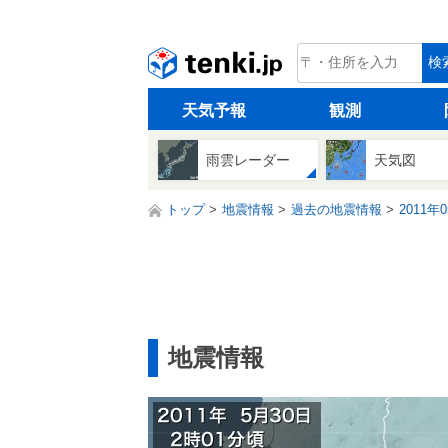
tenki.jp
検
天気予報
観測
雨雲レーダー
天気図
トップ
地震情報
過去の地震情報
2011年
地震情報