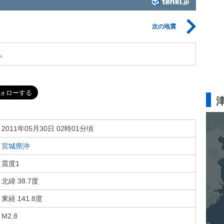
次の地震
。
2011年05月30日 02時01分頃
宮城県沖
震度1
北緯 38.7度
東経 141.8度
M2.8