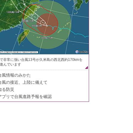
で非常に強い台風13号が久米島の西北西約170kmを
進んでいます
台風情報のみかた
台風の接近、上陸に備えて
知る防災
アプリで台風進路予報を確認