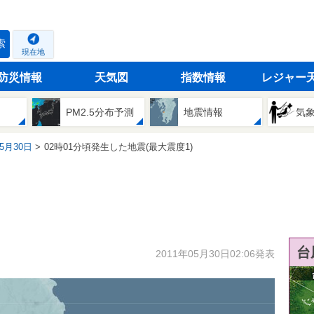
索
現在地
防災情報
天気図
指数情報
レジャー
PM2.5分布予測
地震情報
気
05月30日
02時01分頃発生した地震(最大震度1)
台
2011年05月30日02:06発表