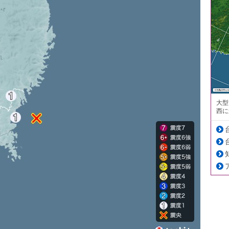
大型
西に