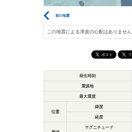
前の地震
この地震による津波の心配はありません
発生時刻
震源地
最大震度
緯度
位置
経度
マグニチュード