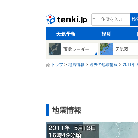
tenki.jp
検
天気予報
観測
雨雲レーダー
天気図
トップ
地震情報
過去の地震情報
2011年
地震情報