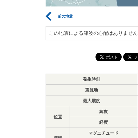
前の地震
この地震による津波の心配はありません
発生時刻
震源地
最大震度
緯度
位置
経度
マグニチュード