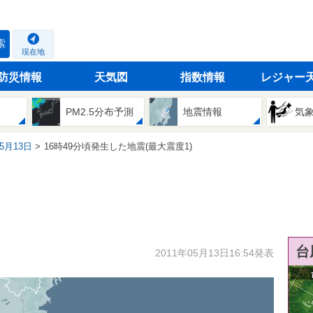
索
現在地
防災情報
天気図
指数情報
レジャー
PM2.5分布予測
地震情報
気
05月13日
16時49分頃発生した地震(最大震度1)
台
2011年05月13日16:54発表