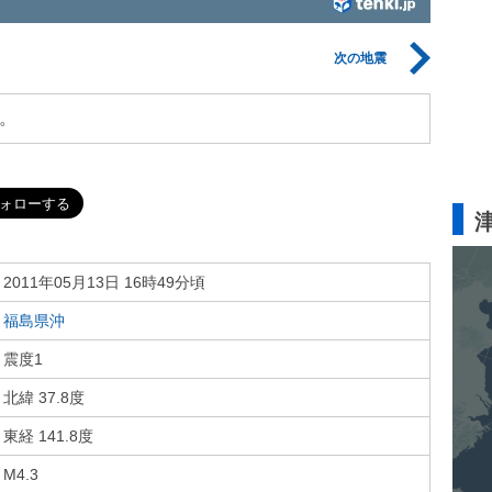
次の地震
。
2011年05月13日 16時49分頃
福島県沖
震度1
北緯 37.8度
東経 141.8度
M4.3