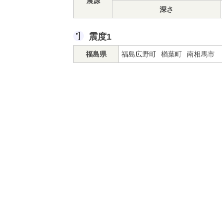
震源
深さ
震度1
福島県
福島広野町
楢葉町
南相馬市