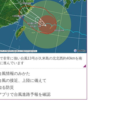
で非常に強い台風13号が久米島の北北西約40kmを南
に進んでいます
台風情報のみかた
台風の接近、上陸に備えて
知る防災
アプリで台風進路予報を確認