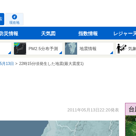
索
現在地
防災情報
天気図
指数情報
レジャー
PM2.5分布予測
地震情報
気
05月13日
22時15分頃発生した地震(最大震度1)
台
2011年05月13日22:20発表