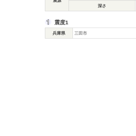
震源
深さ
震度1
兵庫県
三田市