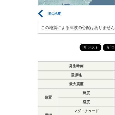
前の地震
この地震による津波の心配はありません
発生時刻
震源地
最大震度
緯度
位置
経度
マグニチュード