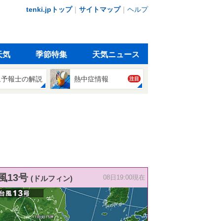
tenki.jpトップ
｜
サイトマップ
｜
ヘルプ
天気
季節特集
天気ニュース
象予報士の解説
熱中症情報
注目
風13号
(ドルフィン)
08日19:00現在