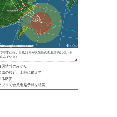
で非常に強い台風13号が久米島の西北西約200kmを
進んでいます
台風情報のみかた
台風の接近、上陸に備えて
知る防災
アプリで台風進路予報を確認