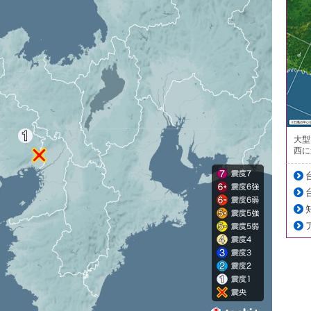
大型
西に