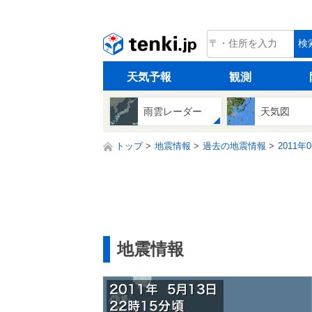
tenki.jp
検
天気予報
観測
雨雲レーダー
天気図
トップ
地震情報
過去の地震情報
2011年
地震情報