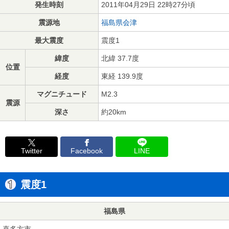
発生時刻
2011年04月29日 22時27分頃
震源地
福島県会津
最大震度
震度1
緯度
北緯 37.7度
位置
経度
東経 139.9度
マグニチュード
M2.3
震源
深さ
約20km
Twitter
Facebook
LINE
震度1
福島県
喜多方市