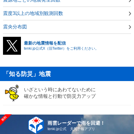
震度3以上の地域別観測回数
震央分布図
最新の地震情報を配信
tenki.jp公式X（旧Twitter）をご利用ください。
「知る防災」地震
いざという時にあわてないために
確かな情報と行動で防災力アップ
雨雲レーダーで雨を回避！
tenki.jp公式 天気予報アプリ