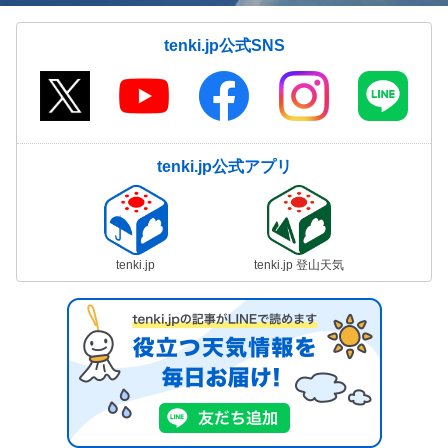
tenki.jp公式SNS
tenki.jp公式アプリ
tenki.jp
tenki.jp 登山天気