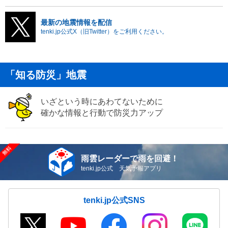
最新の地震情報を配信
tenki.jp公式X（旧Twitter）をご利用ください。
「知る防災」地震
いざという時にあわてないために
確かな情報と行動で防災力アップ
雨雲レーダーで雨を回避！
tenki.jp公式 天気予報アプリ
tenki.jp公式SNS