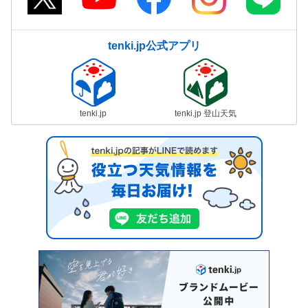
tenki.jp公式アプリ
tenki.jp
tenki.jp 登山天気