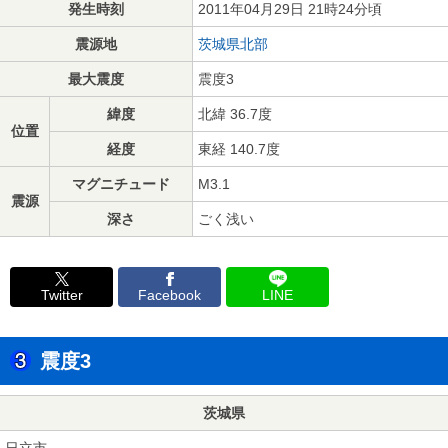
発生時刻
2011年04月29日 21時24分頃
震源地
茨城県北部
最大震度
震度3
緯度
北緯 36.7度
位置
経度
東経 140.7度
マグニチュード
M3.1
震源
深さ
ごく浅い
Twitter
Facebook
LINE
震度3
茨城県
日立市