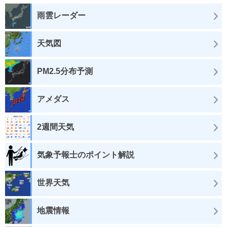
雨雲レーダー
天気図
PM2.5分布予測
アメダス
2週間天気
気象予報士のポイント解説
世界天気
地震情報