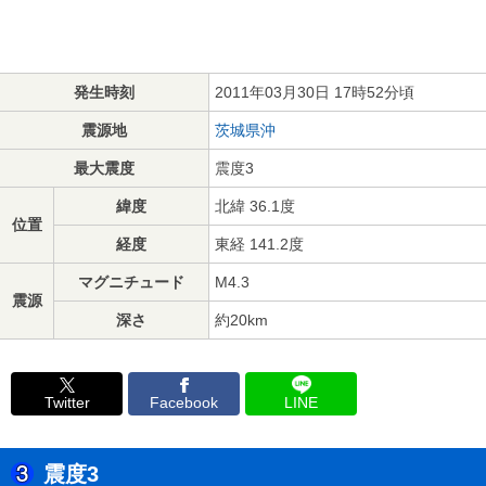
発生時刻
2011年03月30日 17時52分頃
震源地
茨城県沖
最大震度
震度3
緯度
北緯 36.1度
位置
経度
東経 141.2度
マグニチュード
M4.3
震源
深さ
約20km
Twitter
Facebook
LINE
震度3