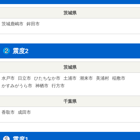
茨城県
茨城鹿嶋市
鉾田市
震度2
茨城県
水戸市
日立市
ひたちなか市
土浦市
潮来市
美浦村
稲敷市
かすみがうら市
神栖市
行方市
千葉県
香取市
成田市
震度1