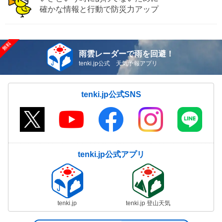
確かな情報と行動で防災力アップ
雨雲レーダーで雨を回避！
tenki.jp公式 天気予報アプリ
tenki.jp公式SNS
tenki.jp公式アプリ
tenki.jp
tenki.jp 登山天気