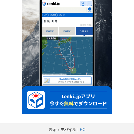
表示：
モバイル
｜
PC