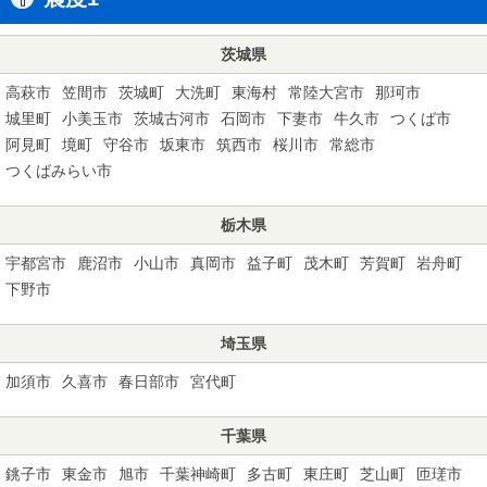
茨城県
高萩市
笠間市
茨城町
大洗町
東海村
常陸大宮市
那珂市
城里町
小美玉市
茨城古河市
石岡市
下妻市
牛久市
つくば市
阿見町
境町
守谷市
坂東市
筑西市
桜川市
常総市
つくばみらい市
栃木県
宇都宮市
鹿沼市
小山市
真岡市
益子町
茂木町
芳賀町
岩舟町
下野市
埼玉県
加須市
久喜市
春日部市
宮代町
千葉県
銚子市
東金市
旭市
千葉神崎町
多古町
東庄町
芝山町
匝瑳市