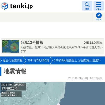
tenki.jp
検索
メニュー
現在地
台風13号情報
06日12:00現在
大型で強い台風13号が南大東島の東北東約220kmを西に進んでい
ます
過去の地震情報
2011年03月30日
17時52分頃発生した地震(最大震度3)
地震情報
2011年03月30日18:02発表