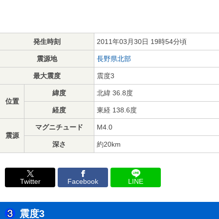
発生時刻
2011年03月30日 19時54分頃
震源地
長野県北部
最大震度
震度3
緯度
北緯 36.8度
位置
経度
東経 138.6度
マグニチュード
M4.0
震源
深さ
約20km
Twitter
Facebook
LINE
震度3