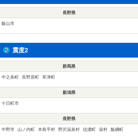
長野県
飯山市
震度2
群馬県
中之条町
長野原町
草津町
新潟県
十日町市
長野県
中野市
山ノ内町
木島平村
野沢温泉村
信濃町
栄村
飯綱町