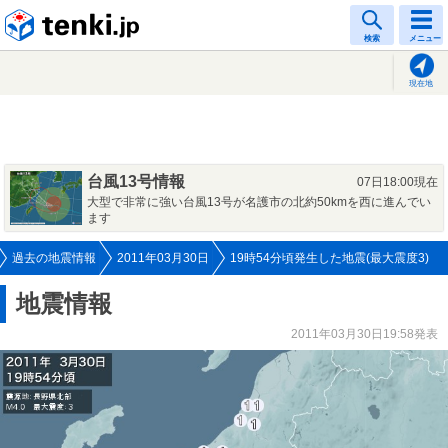
tenki.jp
検索
メニュー
現在地
台風13号情報
07日18:00現在
大型で非常に強い台風13号が名護市の北約50kmを西に進んでい
ます
過去の地震情報
2011年03月30日
19時54分頃発生した地震(最大震度3)
地震情報
2011年03月30日19:58発表