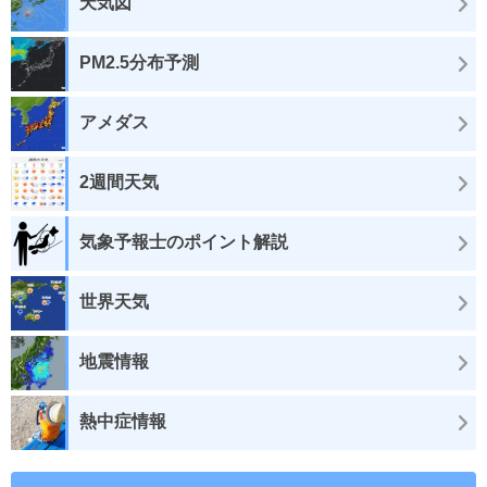
天気図
PM2.5分布予測
アメダス
2週間天気
気象予報士のポイント解説
世界天気
地震情報
熱中症情報