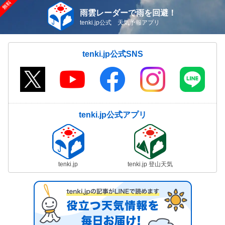
雨雲レーダーで雨を回避！
tenki.jp公式 天気予報アプリ
tenki.jp公式SNS
tenki.jp公式アプリ
tenki.jp
tenki.jp 登山天気