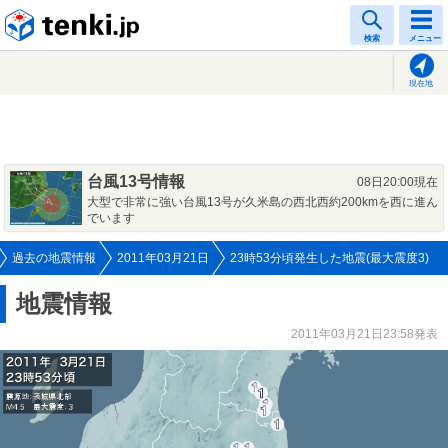
tenki.jp
検索
メニュー
現在地
台風13号情報
08日20:00現在
大型で非常に強い台風13号が久米島の西北西約200kmを西に進ん
でいます
過去の地震情報
2011年03月21日
23時53分頃発生した地震(最大震度3)
地震情報
2011年03月21日23:58発表