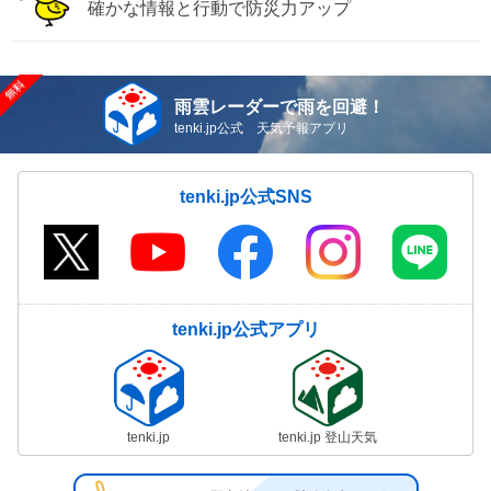
確かな情報と行動で防災力アップ
雨雲レーダーで雨を回避！
tenki.jp公式 天気予報アプリ
tenki.jp公式SNS
tenki.jp公式アプリ
tenki.jp
tenki.jp 登山天気