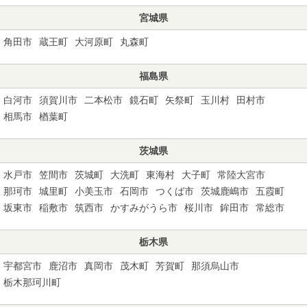
宮城県
角田市
蔵王町
大河原町
丸森町
福島県
白河市
須賀川市
二本松市
鏡石町
矢祭町
玉川村
田村市
相馬市
楢葉町
茨城県
水戸市
笠間市
茨城町
大洗町
東海村
大子町
常陸大宮市
那珂市
城里町
小美玉市
石岡市
つくば市
茨城鹿嶋市
五霞町
坂東市
稲敷市
筑西市
かすみがうら市
桜川市
鉾田市
常総市
栃木県
宇都宮市
鹿沼市
真岡市
茂木町
芳賀町
那須烏山市
栃木那珂川町