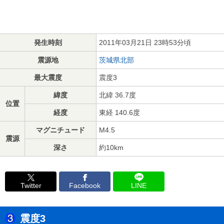
発生時刻
2011年03月21日 23時53分頃
震源地
茨城県北部
最大震度
震度3
緯度
北緯 36.7度
位置
経度
東経 140.6度
マグニチュード
M4.5
震源
深さ
約10km
Twitter
Facebook
LINE
震度3