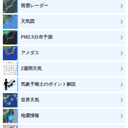
雨雲レーダー
天気図
PM2.5分布予測
アメダス
2週間天気
気象予報士のポイント解説
世界天気
地震情報