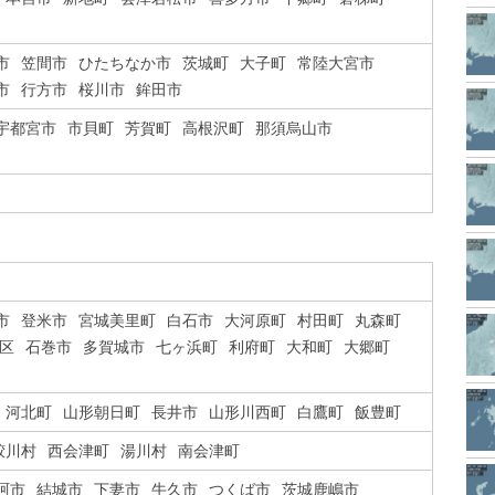
市
笠間市
ひたちなか市
茨城町
大子町
常陸大宮市
市
行方市
桜川市
鉾田市
宇都宮市
市貝町
芳賀町
高根沢町
那須烏山市
市
登米市
宮城美里町
白石市
大河原町
村田町
丸森町
区
石巻市
多賀城市
七ヶ浜町
利府町
大和町
大郷町
河北町
山形朝日町
長井市
山形川西町
白鷹町
飯豊町
鮫川村
西会津町
湯川村
南会津町
珂市
結城市
下妻市
牛久市
つくば市
茨城鹿嶋市