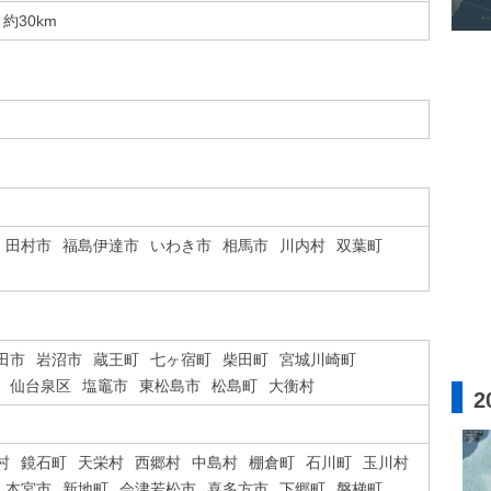
約30km
田村市
福島伊達市
いわき市
相馬市
川内村
双葉町
田市
岩沼市
蔵王町
七ヶ宿町
柴田町
宮城川崎町
仙台泉区
塩竈市
東松島市
松島町
大衡村
2
村
鏡石町
天栄村
西郷村
中島村
棚倉町
石川町
玉川村
本宮市
新地町
会津若松市
喜多方市
下郷町
磐梯町