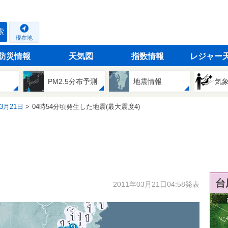
索
現在地
防災情報
天気図
指数情報
レジャー
PM2.5分布予測
地震情報
気
03月21日
04時54分頃発生した地震(最大震度4)
台
2011年03月21日04:58発表