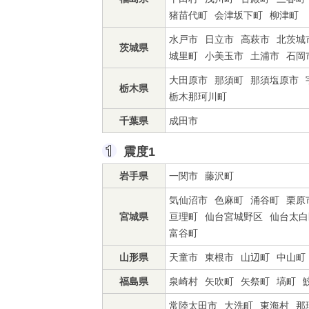
猪苗代町
会津坂下町
柳津町
水戸市
日立市
高萩市
北茨城
茨城県
城里町
小美玉市
土浦市
石岡
大田原市
那須町
那須塩原市
栃木県
栃木那珂川町
千葉県
成田市
震度1
岩手県
一関市
藤沢町
気仙沼市
色麻町
涌谷町
栗原
宮城県
亘理町
仙台宮城野区
仙台太白
富谷町
山形県
天童市
東根市
山辺町
中山町
福島県
泉崎村
矢吹町
矢祭町
塙町
常陸太田市
大洗町
東海村
那