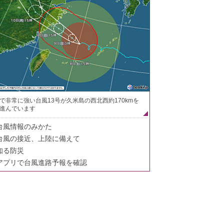
で非常に強い台風13号が久米島の西北西約170kmを
進んでいます
台風情報のみかた
台風の接近、上陸に備えて
知る防災
アプリで台風進路予報を確認