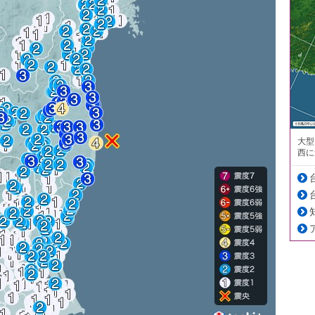
大型
西に