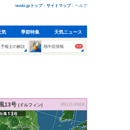
tenki.jpトップ
｜
サイトマップ
｜
ヘルプ
天気
季節特集
天気ニュース
象予報士の解説
熱中症情報
注目
風13号
(ドルフィン)
08日15:00現在