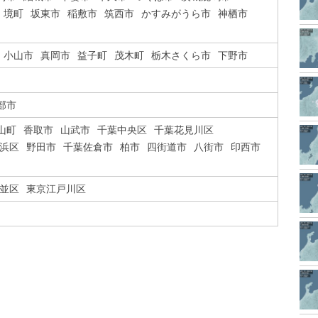
境町
坂東市
稲敷市
筑西市
かすみがうら市
神栖市
小山市
真岡市
益子町
茂木町
栃木さくら市
下野市
部市
山町
香取市
山武市
千葉中央区
千葉花見川区
浜区
野田市
千葉佐倉市
柏市
四街道市
八街市
印西市
並区
東京江戸川区