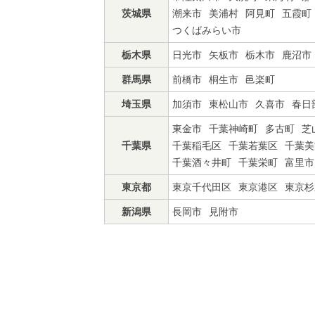
茨城県
潮来市
美浦村
阿見町
五霞町
つくばみらい市
栃木県
日光市
矢板市
栃木市
鹿沼市
群馬県
前橋市
桐生市
邑楽町
埼玉県
加須市
東松山市
久喜市
春日
東金市
千葉神崎町
多古町
芝
千葉県
千葉稲毛区
千葉若葉区
千葉美
千葉酒々井町
千葉栄町
富里市
東京都
東京千代田区
東京港区
東京杉
新潟県
長岡市
見附市