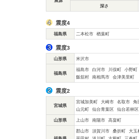
震源
深さ
震度4
福島県
二本松市
楢葉町
震度3
山形県
米沢市
福島市
白河市
川俣町
小野町
福島県
飯舘村
南相馬市
会津美里町
震度2
宮城加美町
大崎市
名取市
角
宮城県
山元町
仙台青葉区
仙台若林区
山形県
上山市
南陽市
高畠町
郡山市
須賀川市
桑折町
大玉
福島県
平田村
浅川町
古殿町
三春町