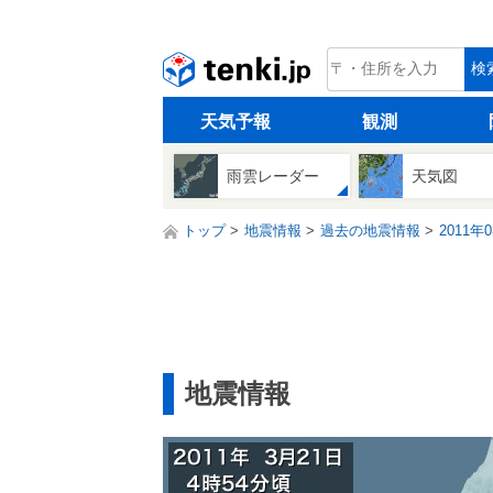
tenki.jp
検
天気予報
観測
雨雲レーダー
天気図
トップ
地震情報
過去の地震情報
2011年
地震情報