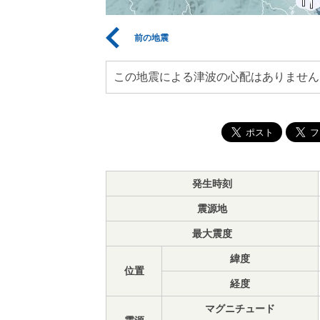
前の地震
この地震による津波の心配はありません
発生時刻
震源地
最大震度
緯度
位置
経度
マグニチュード