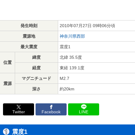
発生時刻
2010年07月27日 09時06分頃
震源地
神奈川県西部
最大震度
震度1
緯度
北緯 35.5度
位置
経度
東経 139.1度
マグニチュード
M2.7
震源
深さ
約20km
Twitter
Facebook
LINE
震度1