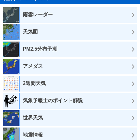
雨雲レーダー
天気図
PM2.5分布予測
アメダス
2週間天気
気象予報士のポイント解説
世界天気
地震情報