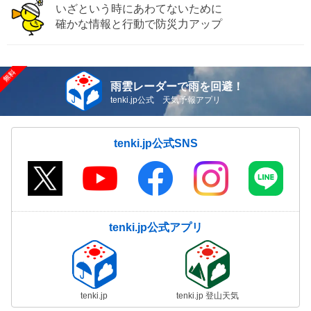
いざという時にあわてないために
確かな情報と行動で防災力アップ
雨雲レーダーで雨を回避！
tenki.jp公式 天気予報アプリ
tenki.jp公式SNS
tenki.jp公式アプリ
tenki.jp
tenki.jp 登山天気