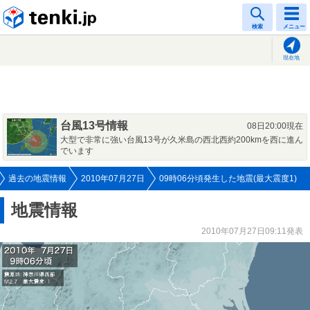
tenki.jp
検索
メニュー
現在地
台風13号情報
08日20:00現在
大型で非常に強い台風13号が久米島の西北西約200kmを西に進ん
でいます
過去の地震情報
2010年07月27日
09時06分頃発生した地震(最大震度1)
地震情報
2010年07月27日09:11発表