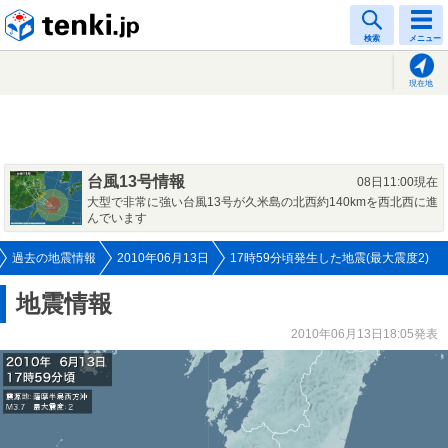
tenki.jp
検索
メニュー
現在地
台風13号情報
08日11:00現在
大型で非常に強い台風13号が久米島の北西約140kmを西北西に進
んでいます
過去の地震情報
2010年06月13日
17時59分頃発生した地震(最大震度2)
地震情報
2010年06月13日18:05発表