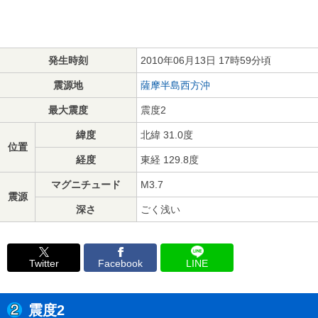
発生時刻
2010年06月13日 17時59分頃
震源地
薩摩半島西方沖
最大震度
震度2
緯度
北緯 31.0度
位置
経度
東経 129.8度
マグニチュード
M3.7
震源
深さ
ごく浅い
Twitter
Facebook
LINE
震度2