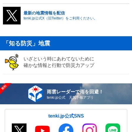
最新の地震情報を配信
tenki.jp公式X（旧Twitter）をご利用ください。
「知る防災」地震
いざという時にあわてないために
確かな情報と行動で防災力アップ
雨雲レーダーで雨を回避！
tenki.jp公式 天気予報アプリ
tenki.jp公式SNS