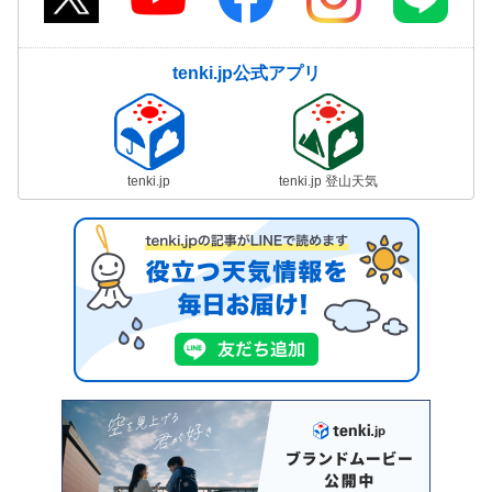
tenki.jp公式アプリ
tenki.jp
tenki.jp 登山天気