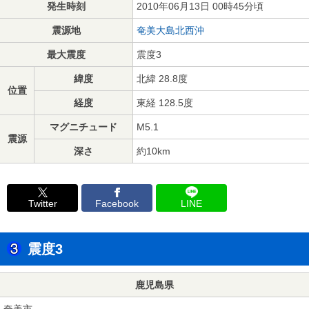
発生時刻
2010年06月13日 00時45分頃
震源地
奄美大島北西沖
最大震度
震度3
緯度
北緯 28.8度
位置
経度
東経 128.5度
マグニチュード
M5.1
震源
深さ
約10km
Twitter
Facebook
LINE
震度3
鹿児島県
奄美市