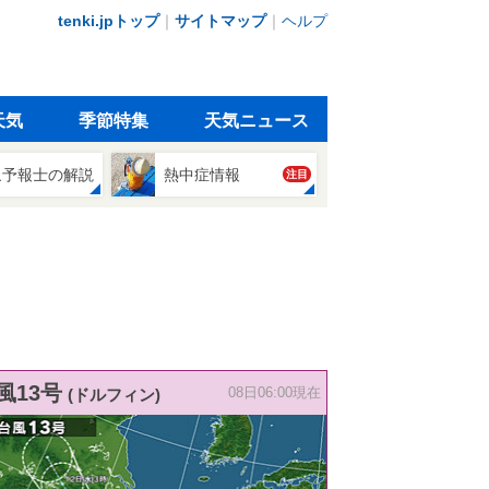
tenki.jpトップ
｜
サイトマップ
｜
ヘルプ
天気
季節特集
天気ニュース
象予報士の解説
熱中症情報
注目
風13号
(ドルフィン)
08日06:00現在