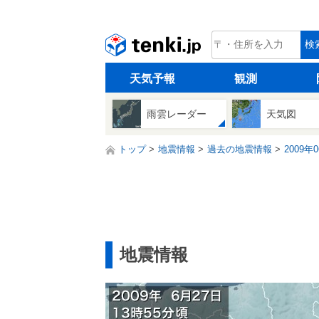
tenki.jp
検
天気予報
観測
雨雲レーダー
天気図
トップ
地震情報
過去の地震情報
2009年
地震情報