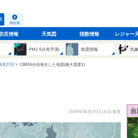
索
現在地
防災情報
天気図
指数情報
レジャー
PM2.5分布予測
地震情報
気
06月27日
13時55分頃発生した地震(最大震度1)
台
2009年06月27日14:01発表