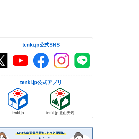
tenki.jp公式SNS
tenki.jp公式アプリ
tenki.jp
tenki.jp 登山天気