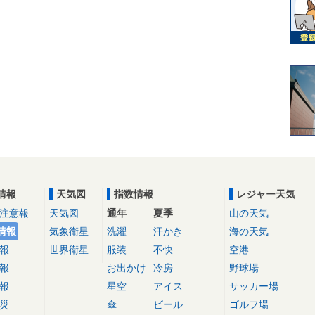
情報
天気図
指数情報
レジャー天気
注意報
天気図
通年
夏季
山の天気
情報
気象衛星
洗濯
汗かき
海の天気
報
世界衛星
服装
不快
空港
報
お出かけ
冷房
野球場
報
星空
アイス
サッカー場
災
傘
ビール
ゴルフ場