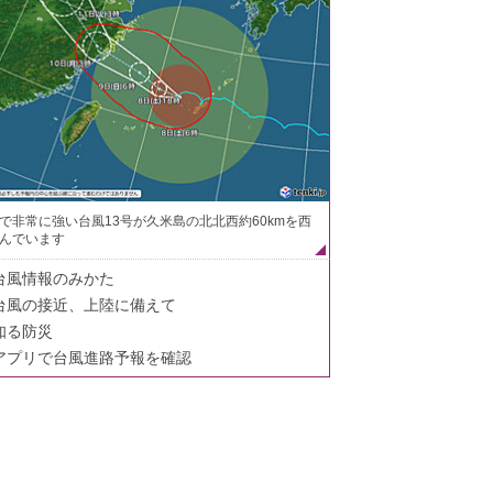
で非常に強い台風13号が久米島の北北西約60kmを西
んでいます
台風情報のみかた
台風の接近、上陸に備えて
知る防災
アプリで台風進路予報を確認