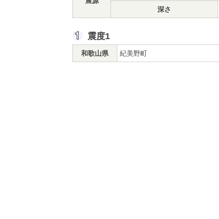
震源
深さ
震度1
和歌山県
紀美野町