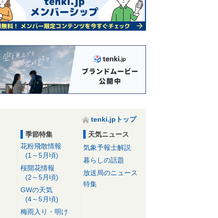
tenki.jpトップ
季節特集
天気ニュース
花粉飛散情報
気象予報士解説
(1～5月頃)
暮らしの話題
桜開花情報
放送局のニュース
(2～5月頃)
特集
GWの天気
(4～5月頃)
梅雨入り・明け