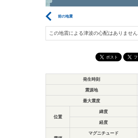
前の地震
この地震による津波の心配はありません
発生時刻
震源地
最大震度
緯度
位置
経度
マグニチュード