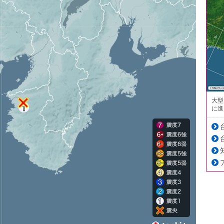
大型
に進