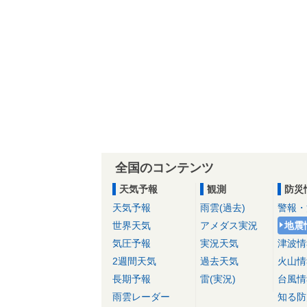
全国のコンテンツ
天気予報
観測
防災
天気予報
雨雲(過去)
警報・
世界天気
アメダス実況
地震
気圧予報
実況天気
津波情
2週間天気
過去天気
火山情
長期予報
雷(実況)
台風情
雨雲レーダー
知る防