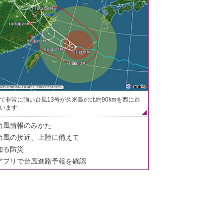
で非常に強い台風13号が久米島の北約90kmを西に進
います
台風情報のみかた
台風の接近、上陸に備えて
知る防災
アプリで台風進路予報を確認