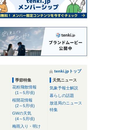
tenki.jpトップ
季節特集
天気ニュース
花粉飛散情報
気象予報士解説
(1～5月頃)
暮らしの話題
桜開花情報
放送局のニュース
(2～5月頃)
特集
GWの天気
(4～5月頃)
梅雨入り・明け