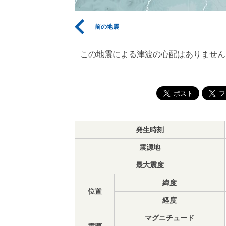
前の地震
この地震による津波の心配はありません
発生時刻
震源地
最大震度
緯度
位置
経度
マグニチュード