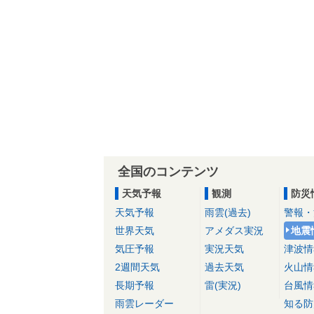
全国のコンテンツ
天気予報
観測
防災
天気予報
雨雲(過去)
警報・
世界天気
アメダス実況
地震
気圧予報
実況天気
津波情
2週間天気
過去天気
火山情
長期予報
雷(実況)
台風情
雨雲レーダー
知る防