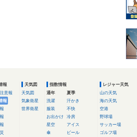
情報
天気図
指数情報
レジャー天気
注意報
天気図
通年
夏季
山の天気
情報
気象衛星
洗濯
汗かき
海の天気
報
世界衛星
服装
不快
空港
報
お出かけ
冷房
野球場
報
星空
アイス
サッカー場
災
傘
ビール
ゴルフ場