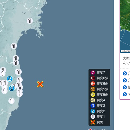
大型
んで