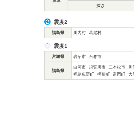
震源
深さ
震度2
福島県
川内村
葛尾村
震度1
宮城県
岩沼市
石巻市
白河市
須賀川市
二本松市
川
福島県
福島広野町
楢葉町
富岡町
大