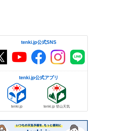
tenki.jp公式SNS
tenki.jp公式アプリ
tenki.jp
tenki.jp 登山天気