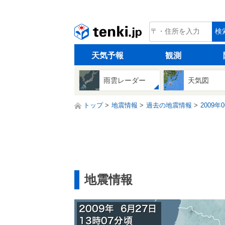
tenki.jp
検
天気予報
観測
雨雲レーダー
天気図
トップ
地震情報
過去の地震情報
2009年
地震情報