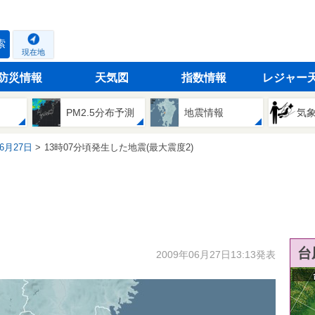
索
現在地
防災情報
天気図
指数情報
レジャー
PM2.5分布予測
地震情報
気
06月27日
13時07分頃発生した地震(最大震度2)
台
2009年06月27日13:13発表