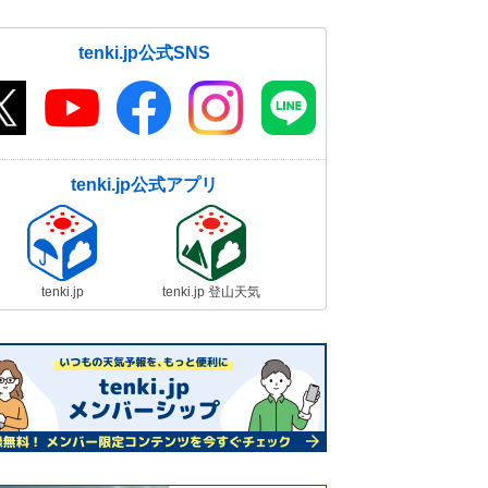
tenki.jp公式SNS
tenki.jp公式アプリ
tenki.jp
tenki.jp 登山天気