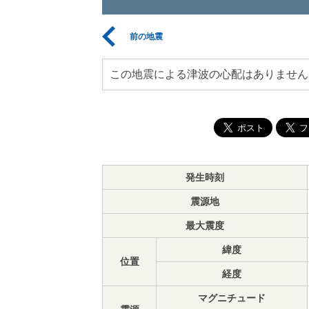
前の地震
この地震による津波の心配はありません
発生時刻
震源地
最大震度
緯度
位置
経度
マグニチュード