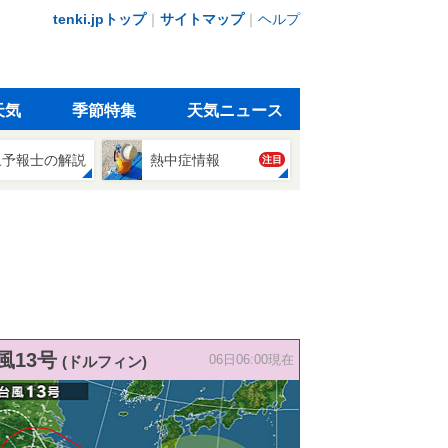
tenki.jpトップ
｜
サイトマップ
｜
ヘルプ
天気
季節特集
天気ニュース
象予報士の解説
熱中症情報
注目
風13号
(ドルフィン)
06日06:00現在