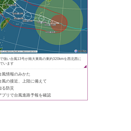
で強い台風13号が南大東島の東約320kmを西北西に
でいます
台風情報のみかた
台風の接近、上陸に備えて
知る防災
アプリで台風進路予報を確認