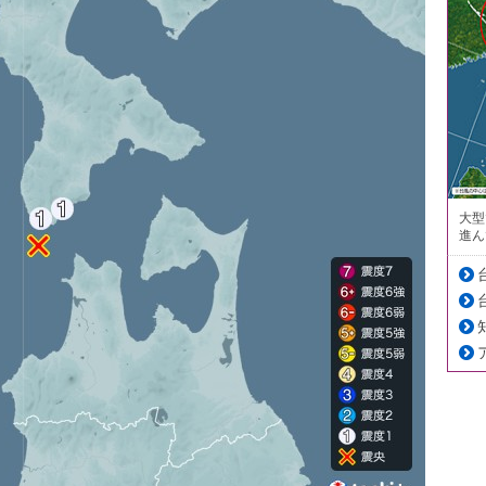
大型
進ん