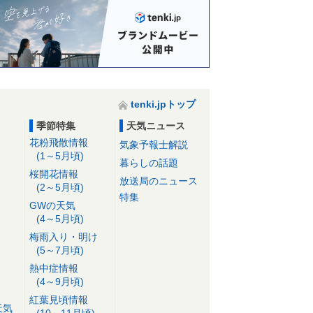
tenki.jpトップ
季節特集
天気ニュース
花粉飛散情報
気象予報士解説
(1～5月頃)
暮らしの話題
桜開花情報
放送局のニュース
(2～5月頃)
特集
GWの天気
(4～5月頃)
梅雨入り・明け
(5～7月頃)
熱中症情報
(4～9月頃)
紅葉見頃情報
天気
(10～11月頃)