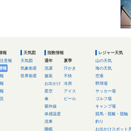
情報
天気図
指数情報
レジャー天気
注意報
天気図
通年
夏季
山の天気
情報
気象衛星
洗濯
汗かき
海の天気
報
世界衛星
服装
不快
空港
報
お出かけ
冷房
野球場
報
星空
アイス
サッカー場
災
傘
ビール
ゴルフ場
紫外線
キャンプ場
体感温度
競馬・競艇・競輪
洗車
釣り
睡眠
お出かけスポット