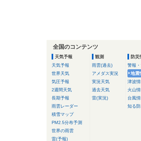
全国のコンテンツ
天気予報
観測
防災
天気予報
雨雲(過去)
警報・
世界天気
アメダス実況
地震
気圧予報
実況天気
津波情
2週間天気
過去天気
火山情
長期予報
雷(実況)
台風情
雨雲レーダー
知る防
積雪マップ
PM2.5分布予測
世界の雨雲
雷(予報)