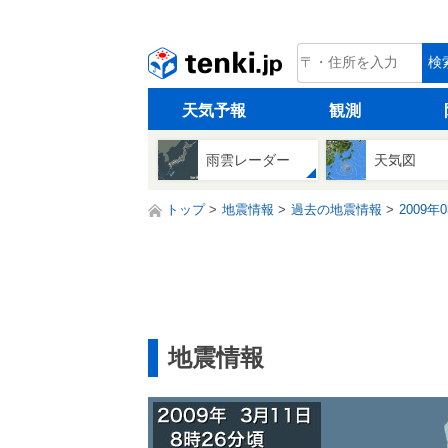
tenki.jp
検
天気予報
観測
雨雲レーダー
天気図
トップ
地震情報
過去の地震情報
2009年
地震情報