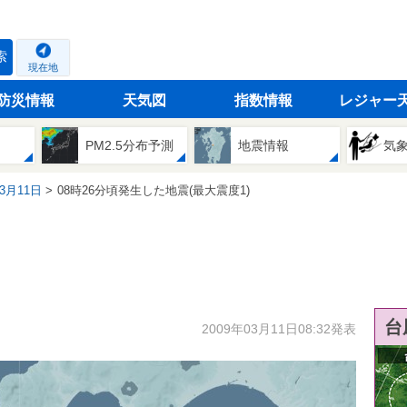
索
現在地
防災情報
天気図
指数情報
レジャー
PM2.5分布予測
地震情報
気
03月11日
08時26分頃発生した地震(最大震度1)
台
2009年03月11日08:32発表