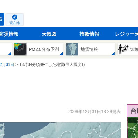
索
現在地
防災情報
天気図
指数情報
レジャー
PM2.5分布予測
地震情報
気
12月31日
18時34分頃発生した地震(最大震度1)
台
2008年12月31日18:39発表