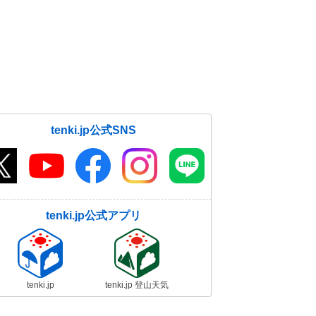
tenki.jp公式SNS
tenki.jp公式アプリ
tenki.jp
tenki.jp 登山天気