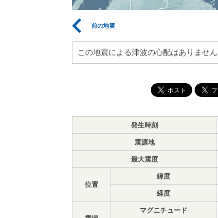
前の地震
この地震による津波の心配はありません
発生時刻
震源地
最大震度
緯度
位置
経度
マグニチュード