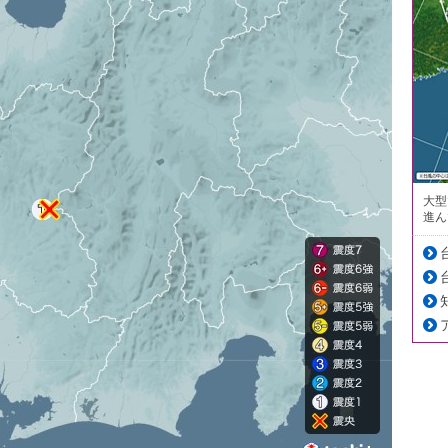
大型
進ん