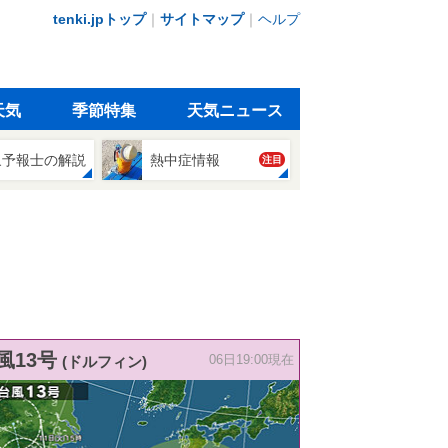
tenki.jpトップ
｜
サイトマップ
｜
ヘルプ
天気
季節特集
天気ニュース
象予報士の解説
熱中症情報
注目
風13号
(ドルフィン)
06日19:00現在