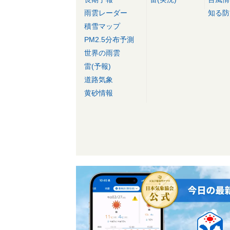
雨雲レーダー
知る防
積雪マップ
PM2.5分布予測
世界の雨雲
雷(予報)
道路気象
黄砂情報