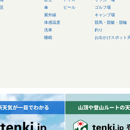
災
傘
ビール
ゴルフ場
紫外線
キャンプ場
体感温度
競馬・競艇・競輪
洗車
釣り
睡眠
お出かけスポット