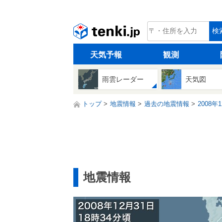
tenki.jp
検
天気予報
観測
雨雲レーダー
天気図
トップ
地震情報
過去の地震情報
2008年
地震情報