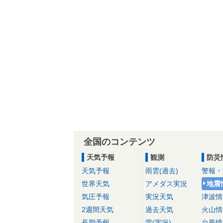
全国のコンテンツ
天気予報
観測
防災
天気予報
雨雲(過去)
警報・
世界天気
アメダス実況
地震
気圧予報
実況天気
津波情
2週間天気
過去天気
火山情
長期予報
雷(実況)
台風情