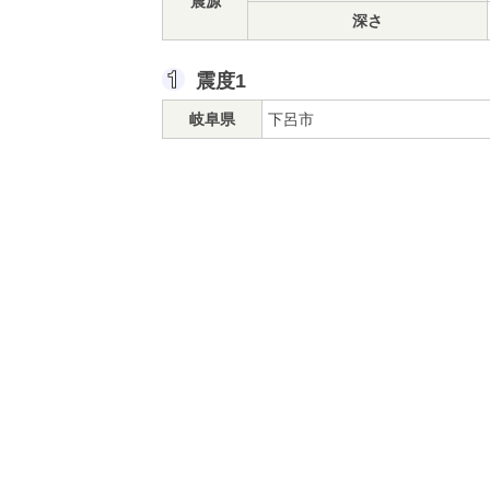
震源
深さ
震度1
岐阜県
下呂市