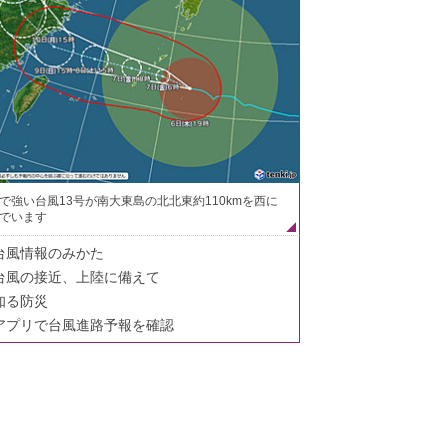
で強い台風13号が南大東島の北北東約110kmを西に
でいます
台風情報のみかた
台風の接近、上陸に備えて
知る防災
アプリで台風進路予報を確認