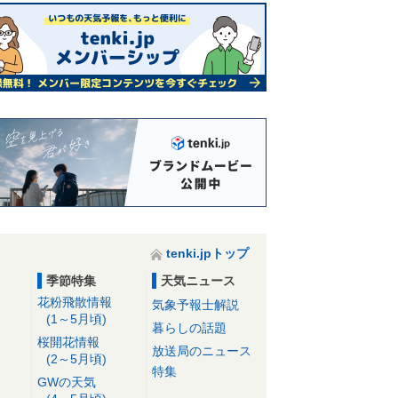
tenki.jpトップ
季節特集
天気ニュース
花粉飛散情報
気象予報士解説
(1～5月頃)
暮らしの話題
桜開花情報
放送局のニュース
(2～5月頃)
特集
GWの天気