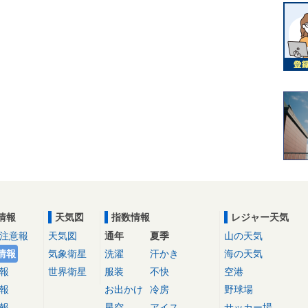
情報
天気図
指数情報
レジャー天気
注意報
天気図
通年
夏季
山の天気
情報
気象衛星
洗濯
汗かき
海の天気
報
世界衛星
服装
不快
空港
報
お出かけ
冷房
野球場
報
星空
アイス
サッカー場