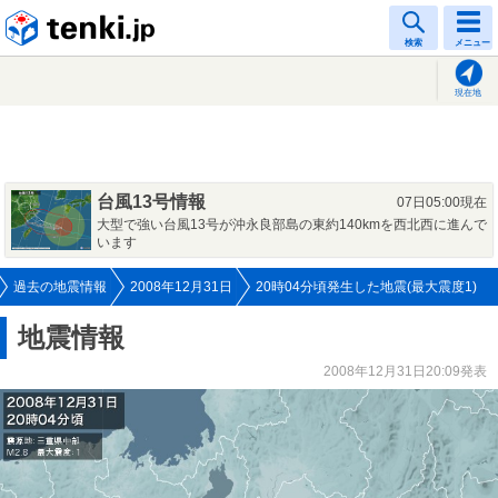
tenki.jp
検索
メニュー
現在地
台風13号情報
07日05:00現在
大型で強い台風13号が沖永良部島の東約140kmを西北西に進んで
います
過去の地震情報
2008年12月31日
20時04分頃発生した地震(最大震度1)
地震情報
2008年12月31日20:09発表