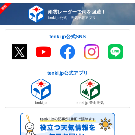
雨雲レーダーで雨を回避！
tenki.jp公式 天気予報アプリ
tenki.jp公式SNS
tenki.jp公式アプリ
tenki.jp
tenki.jp 登山天気