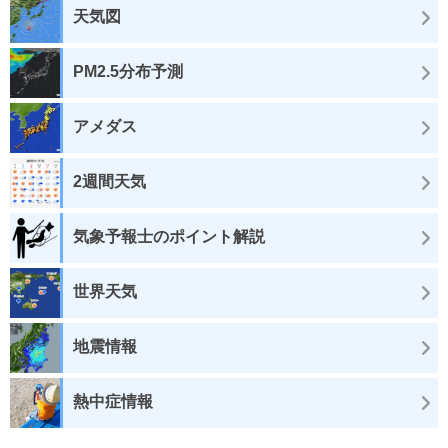
天気図
PM2.5分布予測
アメダス
2週間天気
気象予報士のポイント解説
世界天気
地震情報
熱中症情報