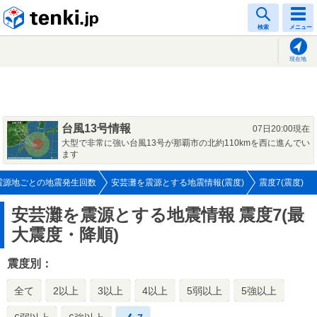
tenki.jp
検索
メニュー
現在地
台風13号情報
07日20:00現在
大型で非常に強い台風13号が那覇市の北約110kmを西に進んでい
ます
震源地ごとの地震発生回数
安芸灘を震源とする地震情報(震度)
震度7(震度)
安芸灘を震源とする地震情報
震度7(最
大震度・降順)
震度別：
全て
2以上
3以上
4以上
5弱以上
5強以上