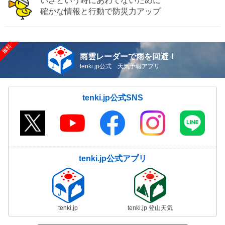
いざという時にあわてないために
確かな情報と行動で防災力アップ
雨雲レーダーで雨を回避！
tenki.jp公式 天気予報アプリ
tenki.jp公式SNS
tenki.jp公式アプリ
tenki.jp
tenki.jp 登山天気