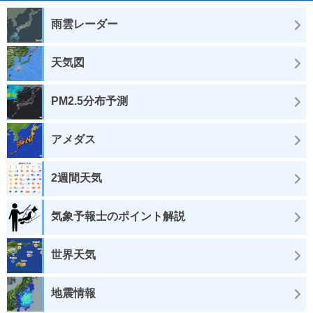
雨雲レーダー
天気図
PM2.5分布予測
アメダス
2週間天気
気象予報士のポイント解説
世界天気
地震情報