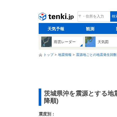
tenki.jp
検
天気予報
観測
雨雲レーダー
天気図
トップ
地震情報
震源地ごとの地震発生回数
茨城県沖を震源とする地
降順)
震度別：