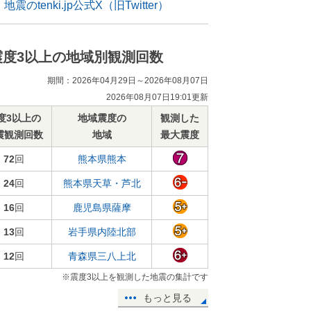
地震のtenki.jp公式X（旧Twitter）
震度3以上の地域別観測回数
期間：2026年04月29日～2026年08月07日
2026年08月07日19:01更新
度3以上の
地域震度の
観測した
震観測回数
地域
最大震度
72
回
熊本県熊本
24
回
熊本県天草・芦北
16
回
鹿児島県薩摩
13
回
岩手県内陸北部
12
回
青森県三八上北
※震度3以上を観測した地震の集計です
もっと見る