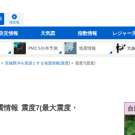
索
現在地
防災情報
天気図
指数情報
レジャー
PM2.5分布予測
地震情報
気
茨城県沖を震源とする地震情報(震度)
震度7(震度)
震情報
震度7(最大震度・
台