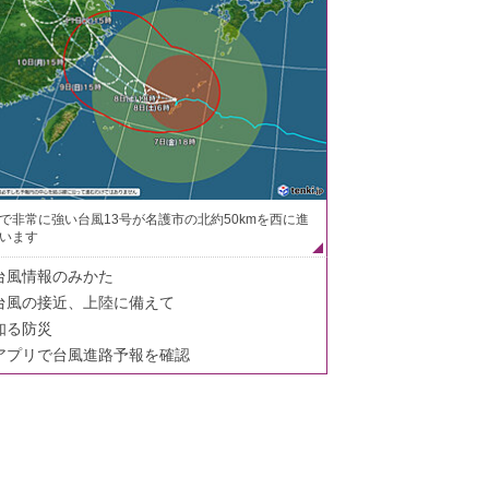
で非常に強い台風13号が名護市の北約50kmを西に進
います
台風情報のみかた
台風の接近、上陸に備えて
知る防災
アプリで台風進路予報を確認