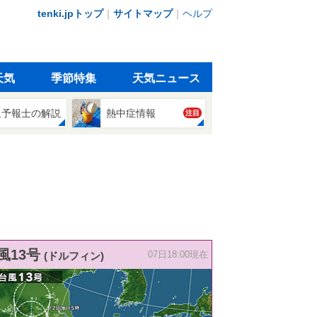
tenki.jpトップ
｜
サイトマップ
｜
ヘルプ
天気
季節特集
天気ニュース
象予報士の解説
熱中症情報
注目
風13号
(ドルフィン)
07日18:00現在