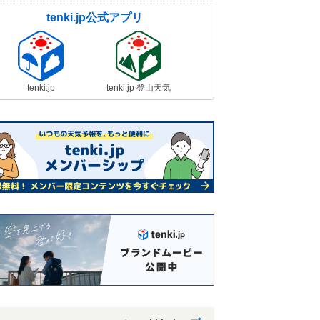
tenki.jp公式アプリ
tenki.jp
tenki.jp 登山天気