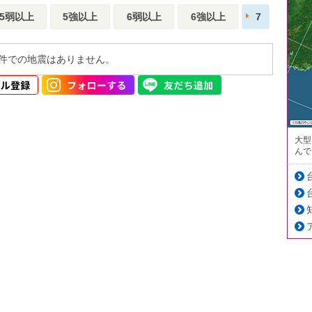
5弱以上
5強以上
6弱以上
6強以上
7
件での地震はありません。
大型
んで