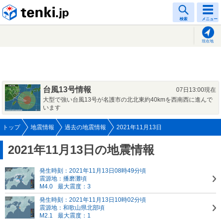
tenki.jp
検索
メニュー
現在地
台風13号情報
07日13:00現在
大型で強い台風13号が名護市の北北東約40kmを西南西に進んで
います
トップ
地震情報
過去の地震情報
2021年11月13日
2021年11月13日の地震情報
発生時刻：2021年11月13日08時49分頃
震源地：播磨灘頃
M4.0
最大震度：3
発生時刻：2021年11月13日10時02分頃
震源地：和歌山県北部頃
M2.1
最大震度：1