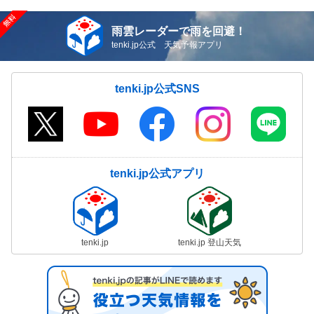
雨雲レーダーで雨を回避！
tenki.jp公式 天気予報アプリ
tenki.jp公式SNS
tenki.jp公式アプリ
tenki.jp
tenki.jp 登山天気