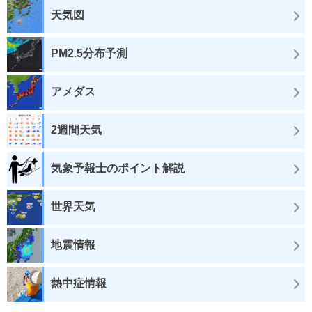
天気図
PM2.5分布予測
アメダス
2週間天気
気象予報士のポイント解説
世界天気
地震情報
熱中症情報