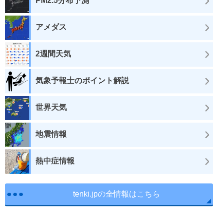
PM2.5分布予測
アメダス
2週間天気
気象予報士のポイント解説
世界天気
地震情報
熱中症情報
tenki.jpの全情報はこちら