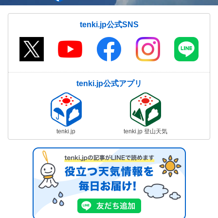
tenki.jp公式SNS
tenki.jp公式アプリ
tenki.jp
tenki.jp 登山天気