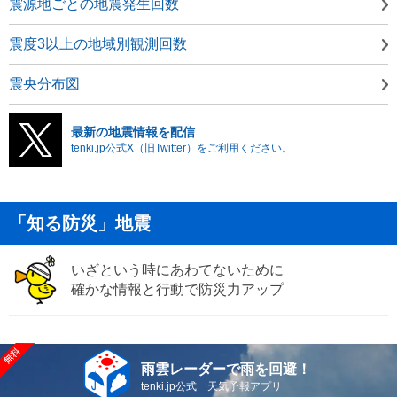
震源地ごとの地震発生回数
震度3以上の地域別観測回数
震央分布図
最新の地震情報を配信
tenki.jp公式X（旧Twitter）をご利用ください。
「知る防災」地震
いざという時にあわてないために
確かな情報と行動で防災力アップ
雨雲レーダーで雨を回避！
tenki.jp公式 天気予報アプリ