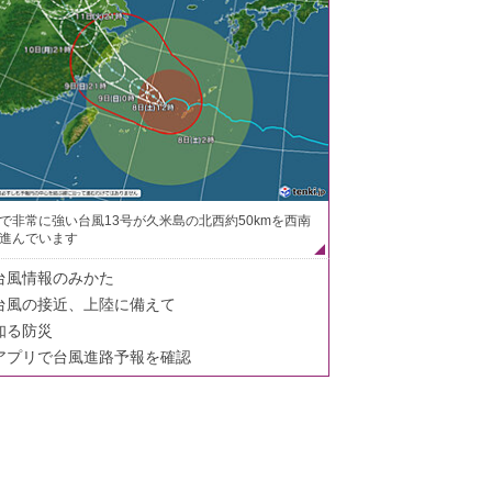
で非常に強い台風13号が久米島の北西約50kmを西南
進んでいます
台風情報のみかた
台風の接近、上陸に備えて
知る防災
アプリで台風進路予報を確認