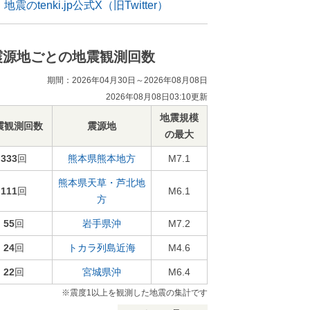
地震のtenki.jp公式X（旧Twitter）
震源地ごとの地震観測回数
期間：2026年04月30日～2026年08月08日
2026年08月08日03:10更新
地震規模
震観測回数
震源地
の最大
333
回
熊本県熊本地方
M7.1
熊本県天草・芦北地
111
回
M6.1
方
55
回
岩手県沖
M7.2
24
回
トカラ列島近海
M4.6
22
回
宮城県沖
M6.4
※震度1以上を観測した地震の集計です