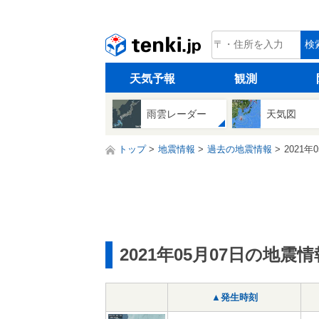
tenki.jp
検
天気予報
観測
雨雲レーダー
天気図
トップ
地震情報
過去の地震情報
2021年
2021年05月07日の地震情
▲発生時刻