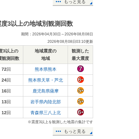
もっと見る
震度3以上の地域別観測回数
期間：2026年04月30日～2026年08月08日
2026年08月08日03:10更新
度3以上の
地域震度の
観測した
震観測回数
地域
最大震度
72
回
熊本県熊本
24
回
熊本県天草・芦北
16
回
鹿児島県薩摩
13
回
岩手県内陸北部
12
回
青森県三八上北
※震度3以上を観測した地震の集計です
もっと見る