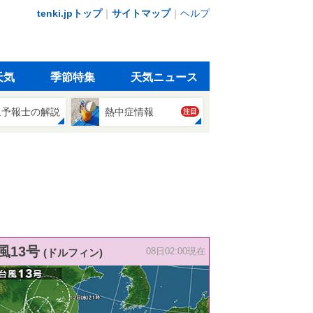
tenki.jpトップ
｜
サイトマップ
｜
ヘルプ
天気
季節特集
天気ニュース
象予報士の解説
熱中症情報
注目
風13号
(ドルフィン)
08日02:00現在