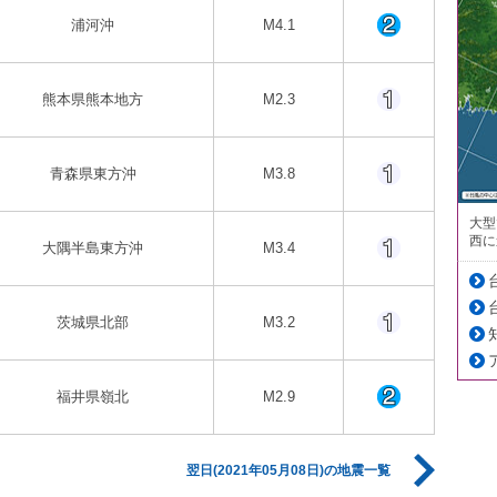
浦河沖
M4.1
熊本県熊本地方
M2.3
青森県東方沖
M3.8
大型
西に
大隅半島東方沖
M3.4
茨城県北部
M3.2
福井県嶺北
M2.9
翌日(2021年05月08日)の地震一覧