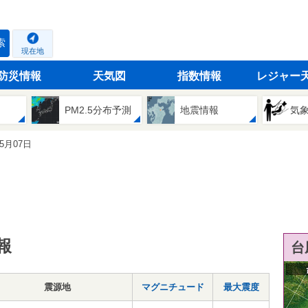
索
現在地
防災情報
天気図
指数情報
レジャー
PM2.5分布予測
地震情報
気
05月07日
報
台
震源地
マグニチュード
最大震度