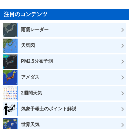
注目のコンテンツ
雨雲レーダー
天気図
PM2.5分布予測
アメダス
2週間天気
気象予報士のポイント解説
世界天気