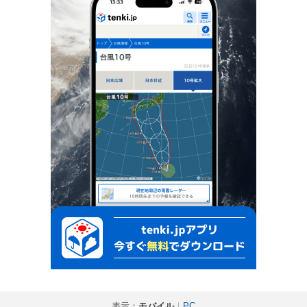
表示：
モバイル
｜
PC