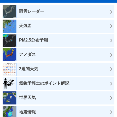
雨雲レーダー
天気図
PM2.5分布予測
アメダス
2週間天気
気象予報士のポイント解説
世界天気
地震情報