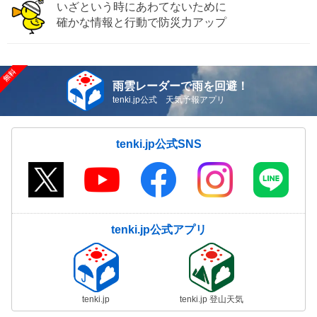
いざという時にあわてないために
確かな情報と行動で防災力アップ
雨雲レーダーで雨を回避！
tenki.jp公式 天気予報アプリ
tenki.jp公式SNS
tenki.jp公式アプリ
tenki.jp
tenki.jp 登山天気