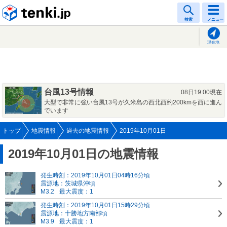
tenki.jp
検索
メニュー
現在地
台風13号情報
08日19:00現在
大型で非常に強い台風13号が久米島の西北西約200kmを西に進ん
でいます
トップ
地震情報
過去の地震情報
2019年10月01日
2019年10月01日の地震情報
発生時刻：2019年10月01日04時16分頃
震源地：茨城県沖頃
M3.2
最大震度：1
発生時刻：2019年10月01日15時29分頃
震源地：十勝地方南部頃
M3.9
最大震度：1