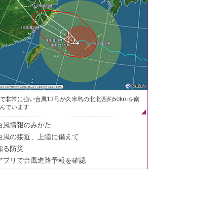
で非常に強い台風13号が久米島の北北西約50kmを南
んでいます
台風情報のみかた
台風の接近、上陸に備えて
知る防災
アプリで台風進路予報を確認