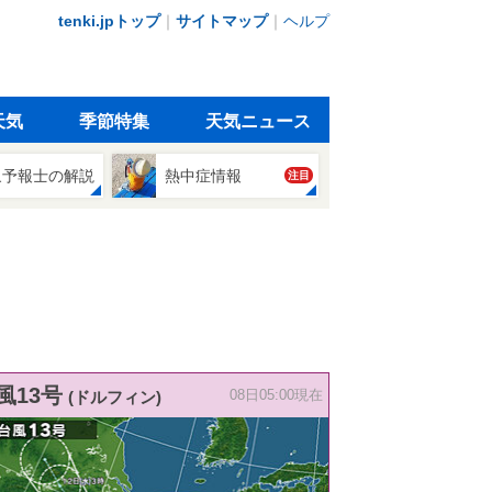
tenki.jpトップ
｜
サイトマップ
｜
ヘルプ
天気
季節特集
天気ニュース
象予報士の解説
熱中症情報
注目
風13号
(ドルフィン)
08日05:00現在