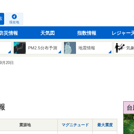
索
現在地
防災情報
天気図
指数情報
レジャー
PM2.5分布予測
地震情報
気
09月20日
報
台
震源地
マグニチュード
最大震度