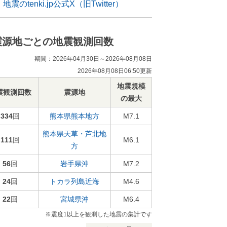
地震のtenki.jp公式X（旧Twitter）
震源地ごとの地震観測回数
期間：2026年04月30日～2026年08月08日
2026年08月08日06:50更新
地震規模
震観測回数
震源地
の最大
334
回
熊本県熊本地方
M7.1
熊本県天草・芦北地
111
回
M6.1
方
56
回
岩手県沖
M7.2
24
回
トカラ列島近海
M4.6
22
回
宮城県沖
M6.4
※震度1以上を観測した地震の集計です