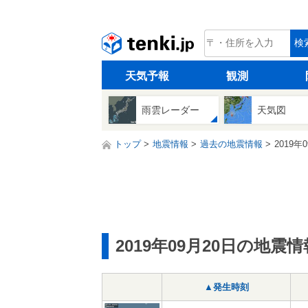
tenki.jp
検
天気予報
観測
雨雲レーダー
天気図
トップ
地震情報
過去の地震情報
2019年
2019年09月20日の地震情
▲発生時刻