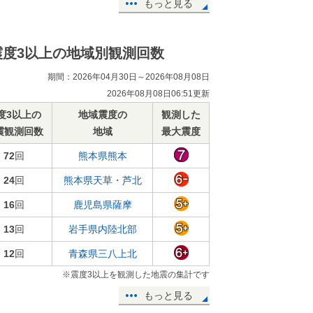
もっと見る
震度3以上の地域別観測回数
期間：2026年04月30日～2026年08月08日
2026年08月08日06:51更新
度3以上の
地域震度の
観測した
震観測回数
地域
最大震度
72
回
熊本県熊本
24
回
熊本県天草・芦北
16
回
鹿児島県薩摩
13
回
岩手県内陸北部
12
回
青森県三八上北
※震度3以上を観測した地震の集計です
もっと見る