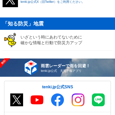
tenki.jp公式X（旧Twitter）をご利用ください。
「知る防災」地震
いざという時にあわてないために
確かな情報と行動で防災力アップ
雨雲レーダーで雨を回避！
tenki.jp公式 天気予報アプリ
tenki.jp公式SNS