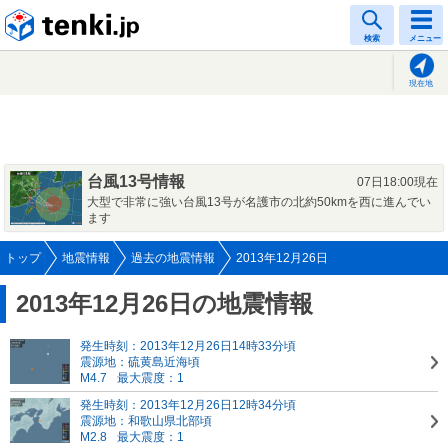
tenki.jp
検索
メニュー
現在地
台風13号情報
07日18:00現在
大型で非常に強い台風13号が名護市の北約50kmを西に進んでい
ます
トップ
地震情報
過去の地震情報
2013年12月26日
2013年12月26日の地震情報
発生時刻：2013年12月26日14時33分頃
震源地：硫黄島近海頃
M4.7
最大震度：1
発生時刻：2013年12月26日12時34分頃
震源地：和歌山県北部頃
M2.8
最大震度：1