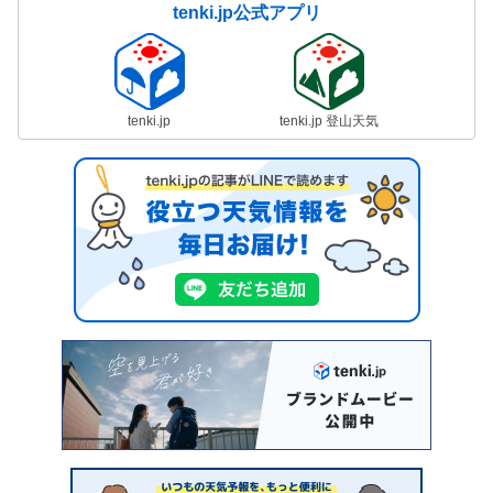
tenki.jp公式アプリ
tenki.jp
tenki.jp 登山天気