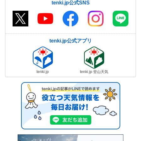
tenki.jp公式SNS
tenki.jp公式アプリ
tenki.jp
tenki.jp 登山天気