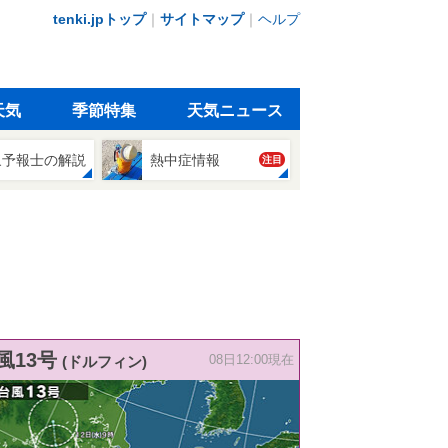
tenki.jpトップ
｜
サイトマップ
｜
ヘルプ
天気
季節特集
天気ニュース
象予報士の解説
熱中症情報
注目
風13号
(ドルフィン)
08日12:00現在