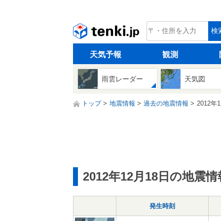
tenki.jp
検
天気予報
観測
雨雲レーダー
天気図
トップ
地震情報
過去の地震情報
2012年
2012年12月18日の地震情
発生時刻