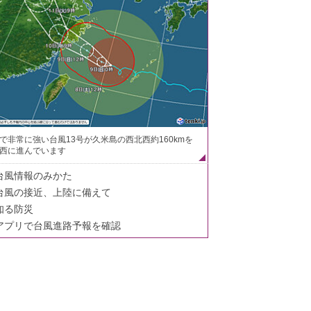
で非常に強い台風13号が久米島の西北西約160kmを
西に進んでいます
台風情報のみかた
台風の接近、上陸に備えて
知る防災
アプリで台風進路予報を確認