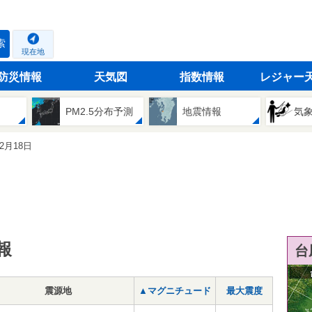
索
現在地
防災情報
天気図
指数情報
レジャー
PM2.5分布予測
地震情報
気
12月18日
報
台
震源地
▲マグニチュード
最大震度