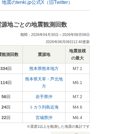
地震のtenki.jp公式X（旧Twitter）
震源地ごとの地震観測回数
期間：2026年04月30日～2026年08月08日
2026年08月08日12:40更新
地震規模
震観測回数
震源地
の最大
334
回
熊本県熊本地方
M7.1
熊本県天草・芦北地
114
回
M6.1
方
56
回
岩手県沖
M7.2
24
回
トカラ列島近海
M4.6
22
回
宮城県沖
M6.4
※震度1以上を観測した地震の集計です