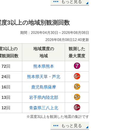
もっと見る
震度3以上の地域別観測回数
期間：2026年04月30日～2026年08月08日
2026年08月08日12:40更新
度3以上の
地域震度の
観測した
震観測回数
地域
最大震度
72
回
熊本県熊本
24
回
熊本県天草・芦北
16
回
鹿児島県薩摩
13
回
岩手県内陸北部
12
回
青森県三八上北
※震度3以上を観測した地震の集計です
もっと見る