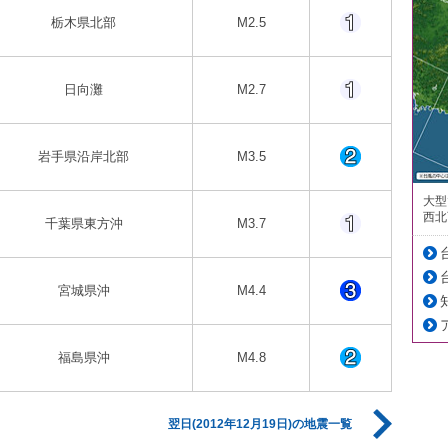
栃木県北部
M2.5
日向灘
M2.7
岩手県沿岸北部
M3.5
大型
西北
千葉県東方沖
M3.7
宮城県沖
M4.4
福島県沖
M4.8
翌日(2012年12月19日)の地震一覧