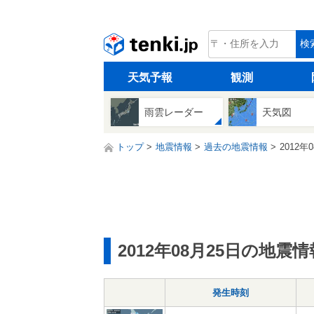
tenki.jp
検
天気予報
観測
雨雲レーダー
天気図
トップ
地震情報
過去の地震情報
2012年
2012年08月25日の地震情
発生時刻