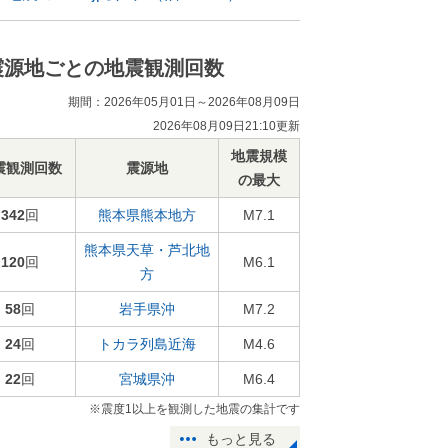
震源地ごとの地震観測回数
期間：2026年05月01日～2026年08月09日
2026年08月09日21:10更新
地震規模
震観測回数
震源地
の最大
342
回
熊本県熊本地方
M7.1
熊本県天草・芦北地
120
回
M6.1
方
58
回
岩手県沖
M7.2
24
回
トカラ列島近海
M4.6
22
回
宮城県沖
M6.4
※震度1以上を観測した地震の集計です
もっと見る