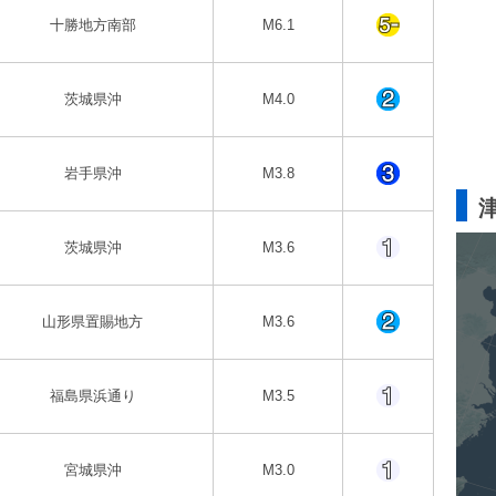
十勝地方南部
M6.1
茨城県沖
M4.0
岩手県沖
M3.8
茨城県沖
M3.6
山形県置賜地方
M3.6
福島県浜通り
M3.5
宮城県沖
M3.0