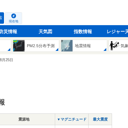
索
現在地
防災情報
天気図
指数情報
レジャー
PM2.5分布予測
地震情報
気
08月25日
報
震源地
▼マグニチュード
最大震度