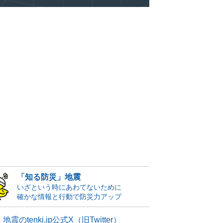
「知る防災」地震
いざという時にあわてないために
確かな情報と行動で防災力アップ
地震のtenki.jp公式X（旧Twitter）