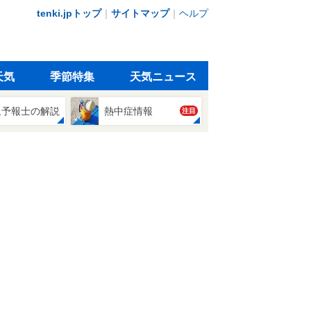
tenki.jpトップ
｜
サイトマップ
｜
ヘルプ
天気
季節特集
天気ニュース
象予報士の解説
熱中症情報
注目