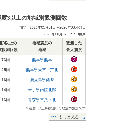
震度3以上の地域別観測回数
期間：2026年05月01日～2026年08月09日
2026年08月09日21:10更新
度3以上の
地域震度の
観測した
震観測回数
地域
最大震度
73
回
熊本県熊本
25
回
熊本県天草・芦北
16
回
鹿児島県薩摩
14
回
岩手県内陸北部
13
回
青森県三八上北
※震度3以上を観測した地震の集計です
もっと見る