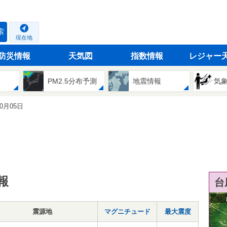
索
現在地
防災情報
天気図
指数情報
レジャー
PM2.5分布予測
地震情報
気
10月05日
報
台
震源地
マグニチュード
最大震度