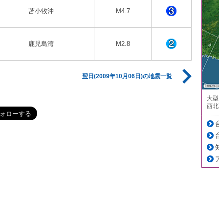
苫小牧沖
M4.7
鹿児島湾
M2.8
翌日(2009年10月06日)の地震一覧
大型
西北