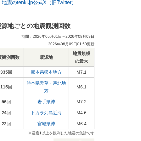
地震のtenki.jp公式X（旧Twitter）
震源地ごとの地震観測回数
期間：2026年05月01日～2026年08月09日
2026年08月09日01:50更新
地震規模
震観測回数
震源地
の最大
335
回
熊本県熊本地方
M7.1
熊本県天草・芦北地
115
回
M6.1
方
56
回
岩手県沖
M7.2
24
回
トカラ列島近海
M4.6
22
回
宮城県沖
M6.4
※震度1以上を観測した地震の集計です