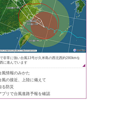
で非常に強い台風13号が久米島の西北西約280kmを
西に進んでいます
台風情報のみかた
台風の接近、上陸に備えて
知る防災
アプリで台風進路予報を確認