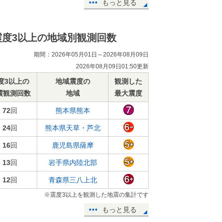
もっと見る
震度3以上の地域別観測回数
期間：2026年05月01日～2026年08月09日
2026年08月09日01:50更新
度3以上の
地域震度の
観測した
震観測回数
地域
最大震度
72
回
熊本県熊本
24
回
熊本県天草・芦北
16
回
鹿児島県薩摩
13
回
岩手県内陸北部
12
回
青森県三八上北
※震度3以上を観測した地震の集計です
もっと見る