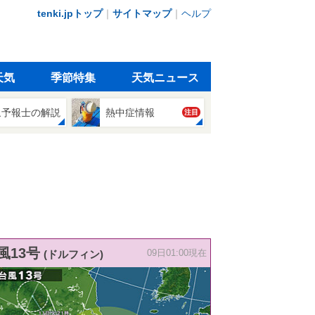
tenki.jpトップ
｜
サイトマップ
｜
ヘルプ
天気
季節特集
天気ニュース
象予報士の解説
熱中症情報
注目
風13号
(ドルフィン)
09日01:00現在