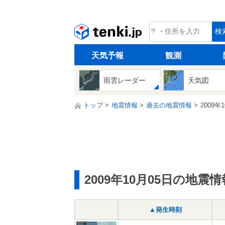
tenki.jp
検
天気予報
観測
雨雲レーダー
天気図
トップ
地震情報
過去の地震情報
2009年
2009年10月05日の地震情
▲発生時刻