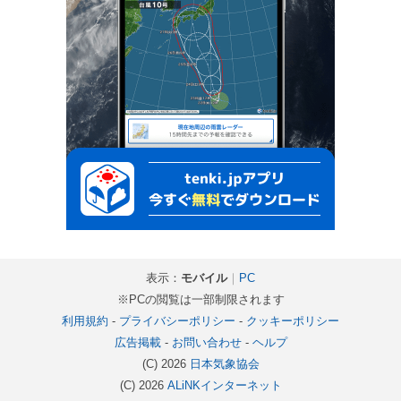
表示：
モバイル
｜
PC
※PCの閲覧は一部制限されます
利用規約
-
プライバシーポリシー
-
クッキーポリシー
広告掲載
-
お問い合わせ
-
ヘルプ
(C) 2026
日本気象協会
(C) 2026
ALiNKインターネット