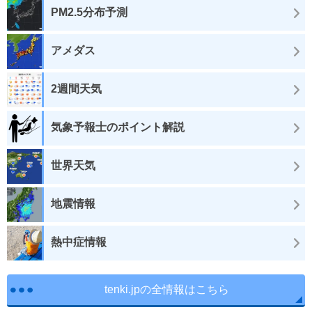
PM2.5分布予測
アメダス
2週間天気
気象予報士のポイント解説
世界天気
地震情報
熱中症情報
tenki.jpの全情報はこちら