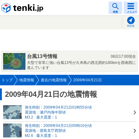
tenki.jp
検索
メニュー
現在地
台風13号情報
08日17:00現在
大型で非常に強い台風13号が久米島の西北西約180kmを西南西に
進んでいます
トップ
地震情報
過去の地震情報
2009年04月21日
2009年04月21日の地震情報
発生時刻：2009年04月21日01時55分頃
震源地：瀬戸内海中部頃
M3.2
最大震度：1
発生時刻：2009年04月21日05時10分頃
震源地：渡島支庁西部頃
M2.6
最大震度：1