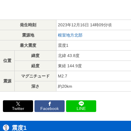
発生時刻
2023年12月16日 14時09分頃
震源地
根室地方北部
最大震度
震度1
緯度
北緯 43.8度
位置
経度
東経 144.9度
マグニチュード
M2.7
震源
深さ
約20km
Twitter
Facebook
LINE
震度1