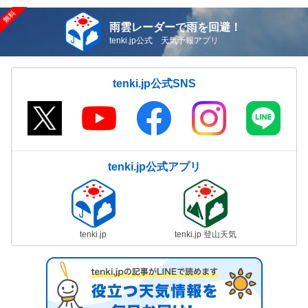
雨雲レーダーで雨を回避！
tenki.jp公式 天気予報アプリ
tenki.jp公式SNS
tenki.jp公式アプリ
tenki.jp
tenki.jp 登山天気