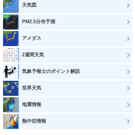
天気図
PM2.5分布予測
アメダス
2週間天気
気象予報士のポイント解説
世界天気
地震情報
熱中症情報