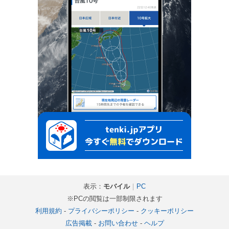
表示：
モバイル
｜
PC
※PCの閲覧は一部制限されます
利用規約
-
プライバシーポリシー
-
クッキーポリシー
広告掲載
-
お問い合わせ
-
ヘルプ