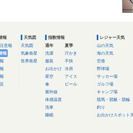
情報
天気図
指数情報
レジャー天気
注意報
天気図
通年
夏季
山の天気
情報
気象衛星
洗濯
汗かき
海の天気
報
世界衛星
服装
不快
空港
報
お出かけ
冷房
野球場
報
星空
アイス
サッカー場
災
傘
ビール
ゴルフ場
紫外線
キャンプ場
体感温度
競馬・競艇・競輪
洗車
釣り
睡眠
お出かけスポット