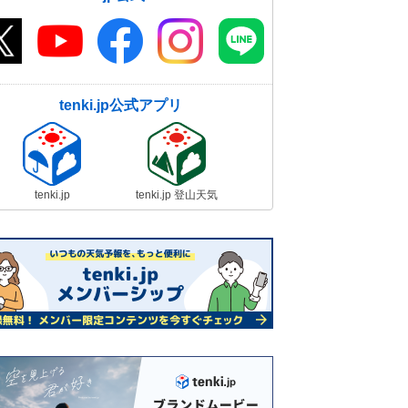
tenki.jp公式アプリ
tenki.jp
tenki.jp 登山天気