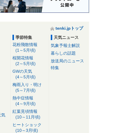
tenki.jpトップ
季節特集
天気ニュース
花粉飛散情報
気象予報士解説
(1～5月頃)
暮らしの話題
桜開花情報
放送局のニュース
(2～5月頃)
特集
GWの天気
(4～5月頃)
梅雨入り・明け
(5～7月頃)
熱中症情報
(4～9月頃)
紅葉見頃情報
天気
(10～11月頃)
ヒートショック
(10～3月頃)