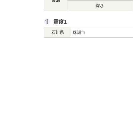
震源
深さ
震度1
石川県
珠洲市