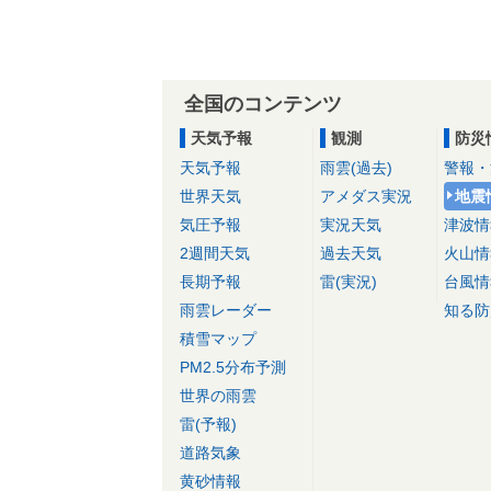
全国のコンテンツ
天気予報
観測
防災
天気予報
雨雲(過去)
警報・
世界天気
アメダス実況
地震
気圧予報
実況天気
津波情
2週間天気
過去天気
火山情
長期予報
雷(実況)
台風情
雨雲レーダー
知る防
積雪マップ
PM2.5分布予測
世界の雨雲
雷(予報)
道路気象
黄砂情報