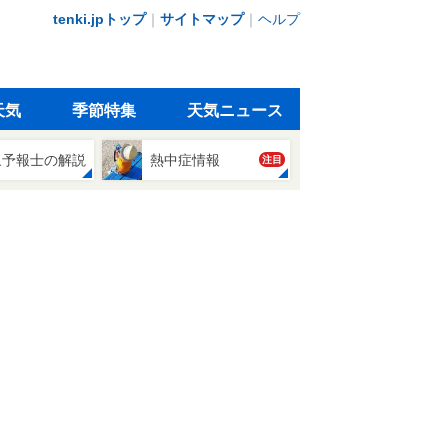
tenki.jpトップ
｜
サイトマップ
｜
ヘルプ
天気
季節特集
天気ニュース
象予報士の解説
熱中症情報
注目