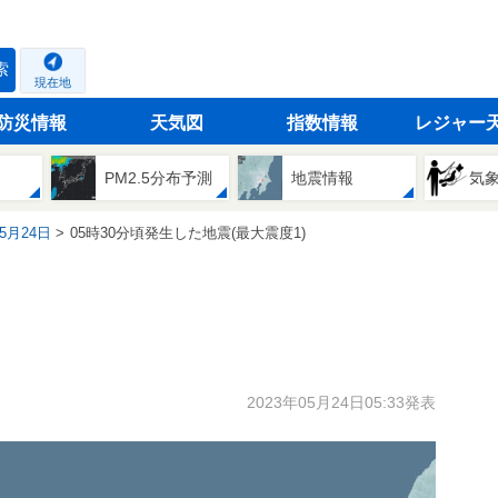
索
現在地
防災情報
天気図
指数情報
レジャー
PM2.5分布予測
地震情報
気
05月24日
05時30分頃発生した地震(最大震度1)
2023年05月24日05:33発表