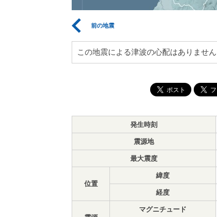
前の地震
この地震による津波の心配はありません
発生時刻
震源地
最大震度
緯度
位置
経度
マグニチュード