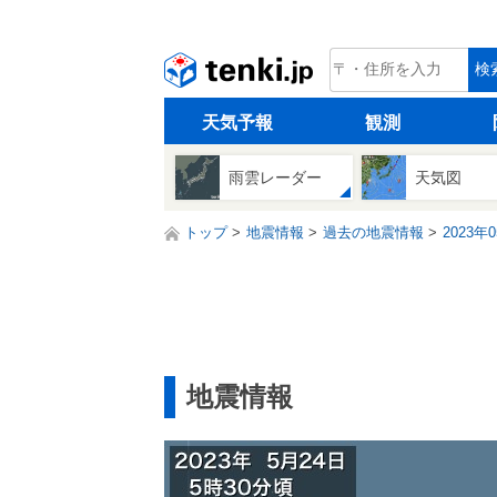
tenki.jp
検
天気予報
観測
雨雲レーダー
天気図
トップ
地震情報
過去の地震情報
2023年
地震情報