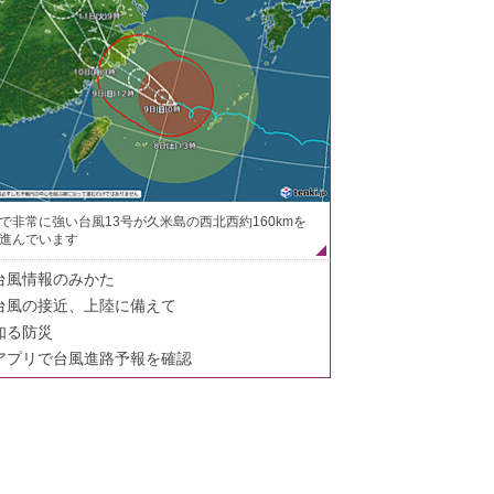
で非常に強い台風13号が久米島の西北西約160kmを
進んでいます
台風情報のみかた
台風の接近、上陸に備えて
知る防災
アプリで台風進路予報を確認