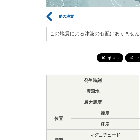
前の地震
この地震による津波の心配はありません
発生時刻
震源地
最大震度
緯度
位置
経度
マグニチュード