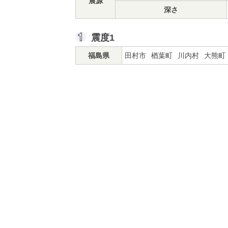
震源
深さ
震度1
福島県
田村市
楢葉町
川内村
大熊町