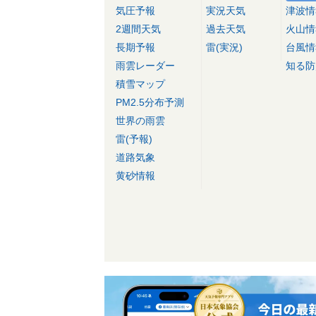
気圧予報
実況天気
津波情
2週間天気
過去天気
火山情
長期予報
雷(実況)
台風情
雨雲レーダー
知る防
積雪マップ
PM2.5分布予測
世界の雨雲
雷(予報)
道路気象
黄砂情報