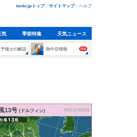
tenki.jpトップ
｜
サイトマップ
｜
ヘルプ
天気
季節特集
天気ニュース
象予報士の解説
熱中症情報
注目
風13号
(ドルフィン)
08日13:00現在