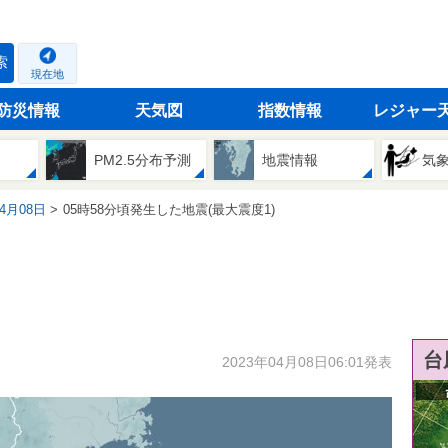
索
現在地
防災情報
天気図
指数情報
レジャー
PM2.5分布予測
地震情報
気
04月08日
05時58分頃発生した地震(最大震度1)
台
2023年04月08日06:01発表