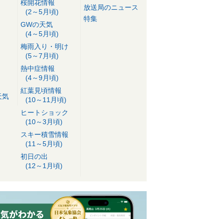
桜開花情報
放送局のニュース
(2～5月頃)
特集
GWの天気
(4～5月頃)
梅雨入り・明け
(5～7月頃)
熱中症情報
(4～9月頃)
紅葉見頃情報
天気
(10～11月頃)
ヒートショック
(10～3月頃)
スキー積雪情報
(11～5月頃)
初日の出
(12～1月頃)