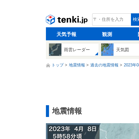
tenki.jp
検
天気予報
観測
雨雲レーダー
天気図
トップ
地震情報
過去の地震情報
2023年
地震情報