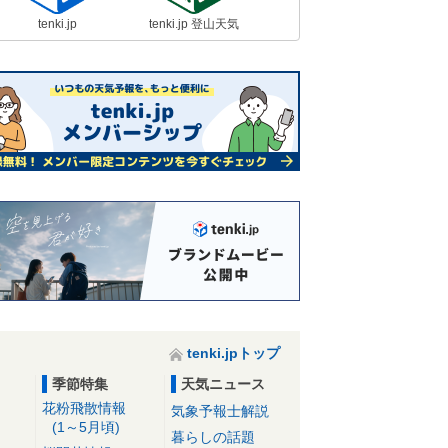
tenki.jp
tenki.jp 登山天気
tenki.jpトップ
季節特集
天気ニュース
花粉飛散情報
気象予報士解説
(1～5月頃)
暮らしの話題