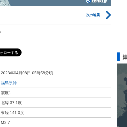
次の地震
。
2023年04月08日 05時58分頃
福島県沖
震度1
北緯 37.1度
東経 141.0度
M3.7