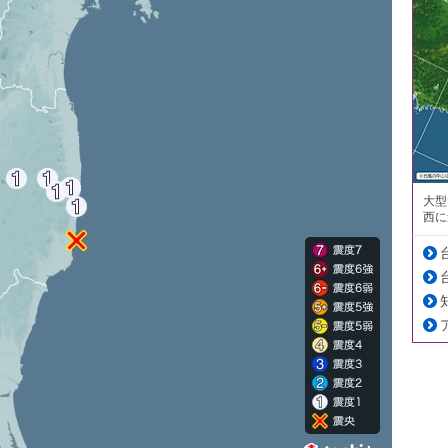
大型
西に