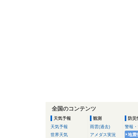
全国のコンテンツ
天気予報
観測
防災
天気予報
雨雲(過去)
警報・
世界天気
アメダス実況
地震