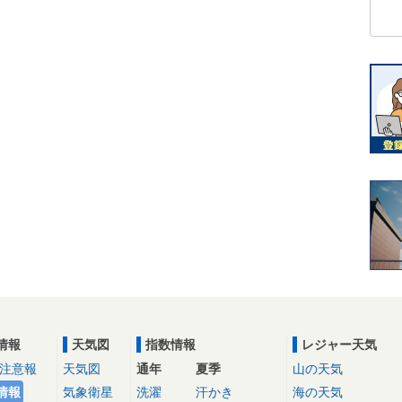
情報
天気図
指数情報
レジャー天気
注意報
天気図
通年
夏季
山の天気
情報
気象衛星
洗濯
汗かき
海の天気