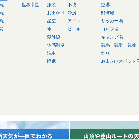
報
世界衛星
服装
不快
空港
報
お出かけ
冷房
野球場
報
星空
アイス
サッカー場
災
傘
ビール
ゴルフ場
紫外線
キャンプ場
体感温度
競馬・競艇・競輪
洗車
釣り
睡眠
お出かけスポット