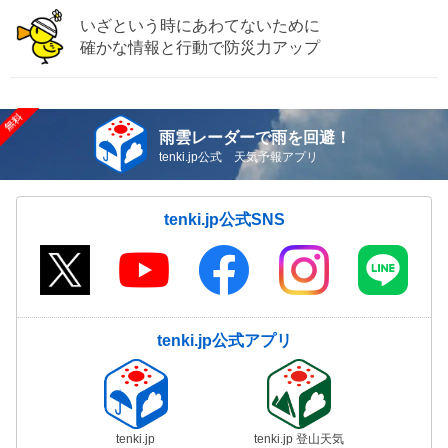
いざという時にあわてないために
確かな情報と行動で防災力アップ
雨雲レーダーで雨を回避！
tenki.jp公式 天気予報アプリ
tenki.jp公式SNS
tenki.jp公式アプリ
tenki.jp
tenki.jp 登山天気