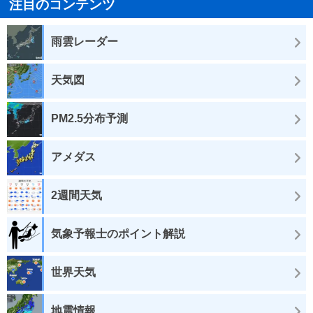
注目のコンテンツ
雨雲レーダー
天気図
PM2.5分布予測
アメダス
2週間天気
気象予報士のポイント解説
世界天気
地震情報