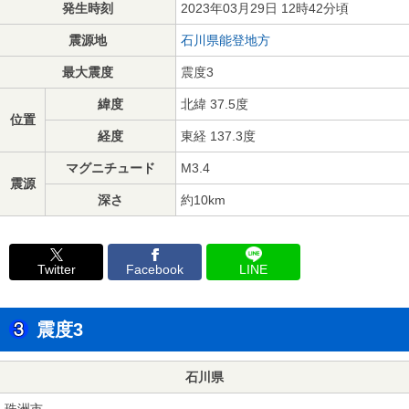
発生時刻
2023年03月29日 12時42分頃
震源地
石川県能登地方
最大震度
震度3
緯度
北緯 37.5度
位置
経度
東経 137.3度
マグニチュード
M3.4
震源
深さ
約10km
Twitter
Facebook
LINE
震度3
石川県
珠洲市