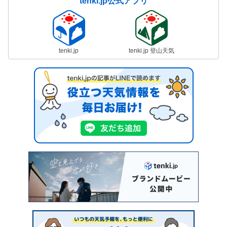
tenki.jp公式アプリ
tenki.jp
tenki.jp 登山天気