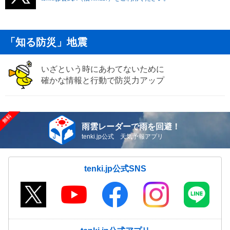
「知る防災」地震
いざという時にあわてないために
確かな情報と行動で防災力アップ
雨雲レーダーで雨を回避！
tenki.jp公式 天気予報アプリ
tenki.jp公式SNS