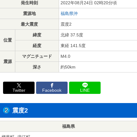
発生時刻
2022年08月24日 02時20分頃
震源地
福島県沖
最大震度
震度2
緯度
北緯 37.5度
位置
経度
東経 141.5度
マグニチュード
M4.0
震源
深さ
約50km
Twitter
Facebook
LINE
震度2
福島県
楢葉町
浪江町