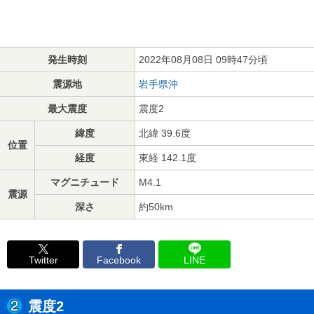
発生時刻
2022年08月08日 09時47分頃
震源地
岩手県沖
最大震度
震度2
緯度
北緯 39.6度
位置
経度
東経 142.1度
マグニチュード
M4.1
震源
深さ
約50km
Twitter
Facebook
LINE
震度2