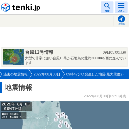
tenki.jp
検索
メニュー
現在地
台風13号情報
09日05:00現在
大型で非常に強い台風13号が石垣島の北約300kmを西に進んでい
ます
過去の地震情報
2022年08月08日
09時47分頃発生した地震(最大震度2)
地震情報
2022年08月08日09:51発表