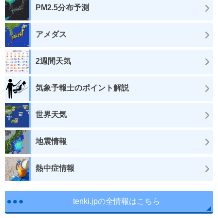
PM2.5分布予測
アメダス
2週間天気
気象予報士のポイント解説
世界天気
地震情報
熱中症情報
tenki.jpの全情報はこちら