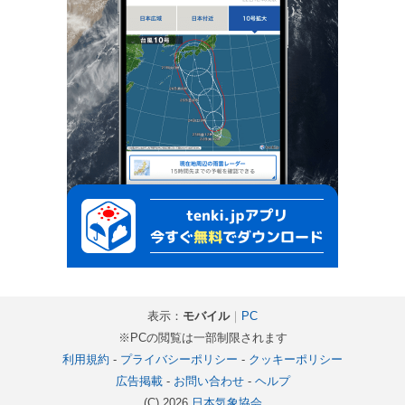
表示：
モバイル
｜
PC
※PCの閲覧は一部制限されます
利用規約
-
プライバシーポリシー
-
クッキーポリシー
広告掲載
-
お問い合わせ
-
ヘルプ
(C) 2026
日本気象協会