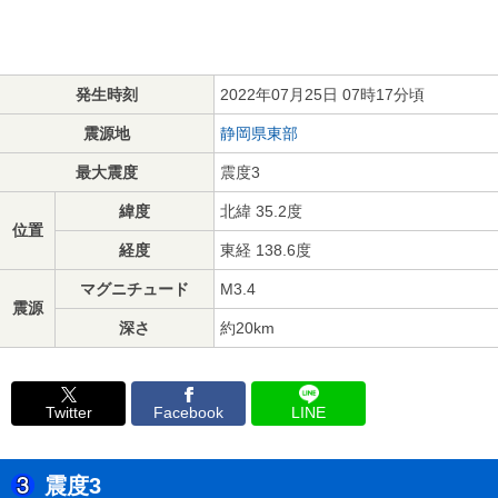
発生時刻
2022年07月25日 07時17分頃
震源地
静岡県東部
最大震度
震度3
緯度
北緯 35.2度
位置
経度
東経 138.6度
マグニチュード
M3.4
震源
深さ
約20km
Twitter
Facebook
LINE
震度3