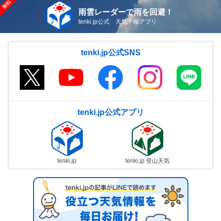
雨雲レーダーで雨を回避！
tenki.jp公式 天気予報アプリ
tenki.jp公式SNS
tenki.jp公式アプリ
tenki.jp
tenki.jp 登山天気