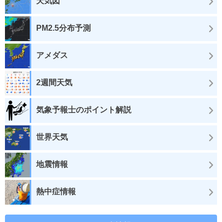
天気図
PM2.5分布予測
アメダス
2週間天気
気象予報士のポイント解説
世界天気
地震情報
熱中症情報