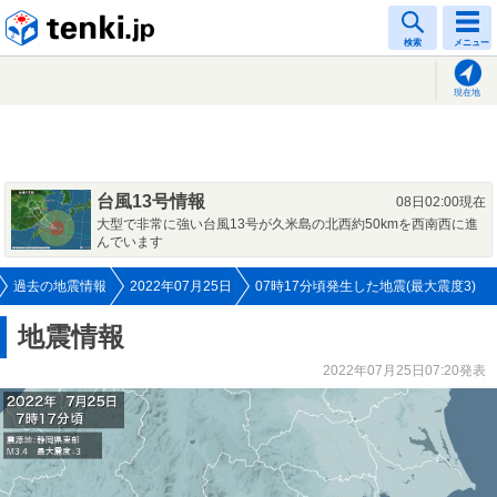
tenki.jp
検索
メニュー
現在地
台風13号情報
08日02:00現在
大型で非常に強い台風13号が久米島の北西約50kmを西南西に進
んでいます
過去の地震情報
2022年07月25日
07時17分頃発生した地震(最大震度3)
地震情報
2022年07月25日07:20発表