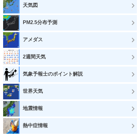
天気図
PM2.5分布予測
アメダス
2週間天気
気象予報士のポイント解説
世界天気
地震情報
熱中症情報