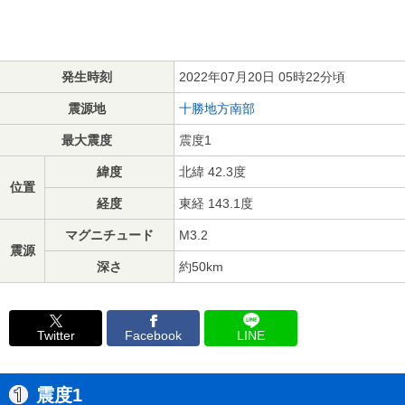
発生時刻
2022年07月20日 05時22分頃
震源地
十勝地方南部
最大震度
震度1
緯度
北緯 42.3度
位置
経度
東経 143.1度
マグニチュード
M3.2
震源
深さ
約50km
Twitter
Facebook
LINE
震度1