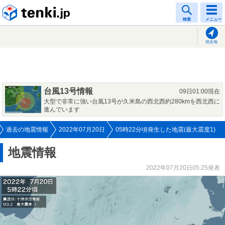
tenki.jp
検索
メニュー
現在地
台風13号情報
09日01:00現在
大型で非常に強い台風13号が久米島の西北西約280kmを西北西に
進んでいます
過去の地震情報
2022年07月20日
05時22分頃発生した地震(最大震度1)
地震情報
2022年07月20日05:25発表