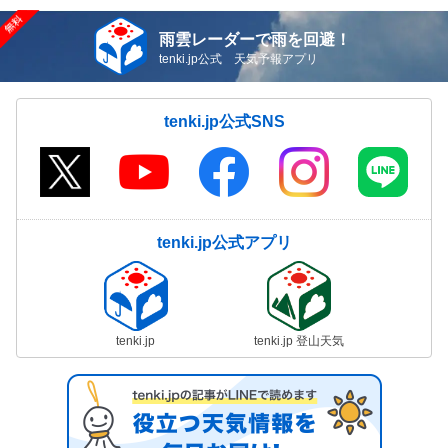
雨雲レーダーで雨を回避！
tenki.jp公式 天気予報アプリ
tenki.jp公式SNS
tenki.jp公式アプリ
tenki.jp
tenki.jp 登山天気