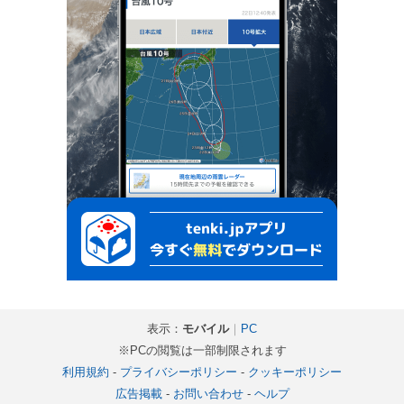
表示：
モバイル
｜
PC
※PCの閲覧は一部制限されます
利用規約
-
プライバシーポリシー
-
クッキーポリシー
広告掲載
-
お問い合わせ
-
ヘルプ