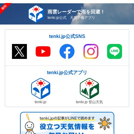
雨雲レーダーで雨を回避！
tenki.jp公式 天気予報アプリ
tenki.jp公式SNS
tenki.jp公式アプリ
tenki.jp
tenki.jp 登山天気