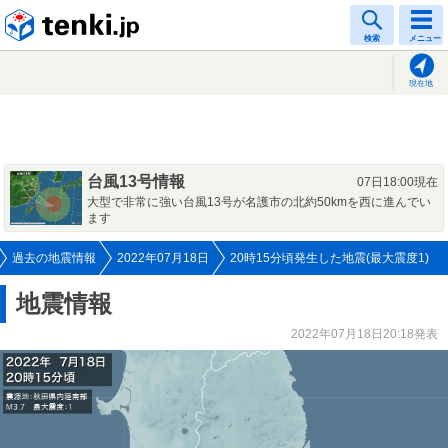
tenki.jp
検索
メニュー
現在地
台風13号情報
07日18:00現在
大型で非常に強い台風13号が名護市の北約50kmを西に進んでい
ます
過去の地震情報
2022年07月18日
20時15分頃発生した地震(最大震度1)
地震情報
2022年07月18日20:18発表