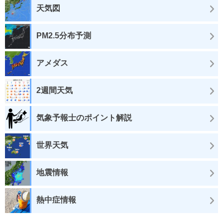
天気図
PM2.5分布予測
アメダス
2週間天気
気象予報士のポイント解説
世界天気
地震情報
熱中症情報