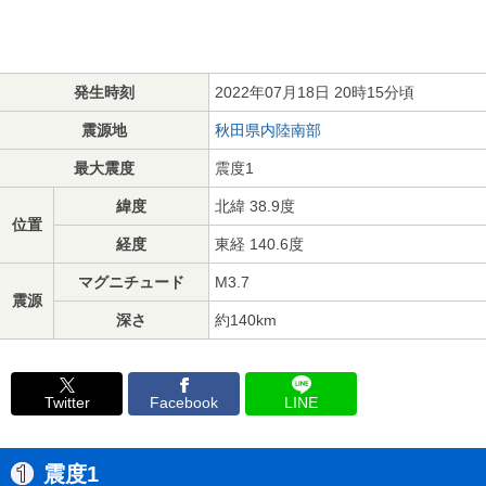
発生時刻
2022年07月18日 20時15分頃
震源地
秋田県内陸南部
最大震度
震度1
緯度
北緯 38.9度
位置
経度
東経 140.6度
マグニチュード
M3.7
震源
深さ
約140km
Twitter
Facebook
LINE
震度1