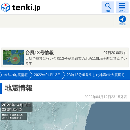
tenki.jp
検索
メニュー
現在地
台風13号情報
07日20:00現在
大型で非常に強い台風13号が那覇市の北約110kmを西に進んでい
ます
過去の地震情報
2022年04月12日
23時12分頃発生した地震(最大震度1)
地震情報
2022年04月12日23:15発表