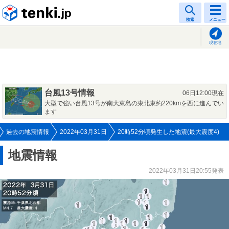
tenki.jp
検索
メニュー
現在地
台風13号情報
06日12:00現在
大型で強い台風13号が南大東島の東北東約220kmを西に進んでい
ます
過去の地震情報
2022年03月31日
20時52分頃発生した地震(最大震度4)
地震情報
2022年03月31日20:55発表