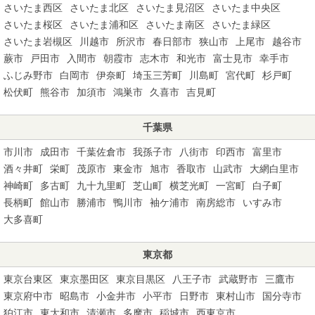
さいたま西区
さいたま北区
さいたま見沼区
さいたま中央区
さいたま桜区
さいたま浦和区
さいたま南区
さいたま緑区
さいたま岩槻区
川越市
所沢市
春日部市
狭山市
上尾市
越谷市
蕨市
戸田市
入間市
朝霞市
志木市
和光市
富士見市
幸手市
ふじみ野市
白岡市
伊奈町
埼玉三芳町
川島町
宮代町
杉戸町
松伏町
熊谷市
加須市
鴻巣市
久喜市
吉見町
千葉県
市川市
成田市
千葉佐倉市
我孫子市
八街市
印西市
富里市
酒々井町
栄町
茂原市
東金市
旭市
香取市
山武市
大網白里市
神崎町
多古町
九十九里町
芝山町
横芝光町
一宮町
白子町
長柄町
館山市
勝浦市
鴨川市
袖ケ浦市
南房総市
いすみ市
大多喜町
東京都
東京台東区
東京墨田区
東京目黒区
八王子市
武蔵野市
三鷹市
東京府中市
昭島市
小金井市
小平市
日野市
東村山市
国分寺市
狛江市
東大和市
清瀬市
多摩市
稲城市
西東京市