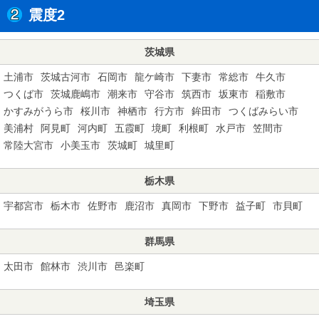
震度2
茨城県
土浦市
茨城古河市
石岡市
龍ケ崎市
下妻市
常総市
牛久市
つくば市
茨城鹿嶋市
潮来市
守谷市
筑西市
坂東市
稲敷市
かすみがうら市
桜川市
神栖市
行方市
鉾田市
つくばみらい市
美浦村
阿見町
河内町
五霞町
境町
利根町
水戸市
笠間市
常陸大宮市
小美玉市
茨城町
城里町
栃木県
宇都宮市
栃木市
佐野市
鹿沼市
真岡市
下野市
益子町
市貝町
群馬県
太田市
館林市
渋川市
邑楽町
埼玉県