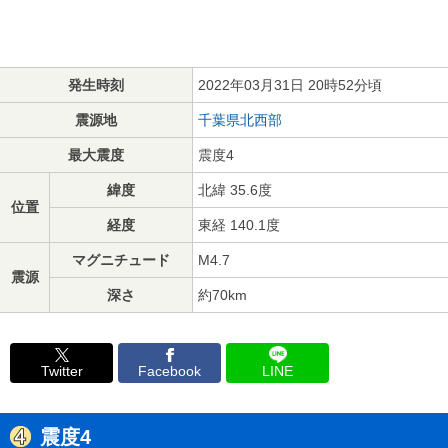
発生時刻
2022年03月31日 20時52分頃
震源地
千葉県北西部
最大震度
震度4
緯度
北緯 35.6度
位置
経度
東経 140.1度
マグニチュード
M4.7
震源
深さ
約70km
Twitter
Facebook
LINE
震度4