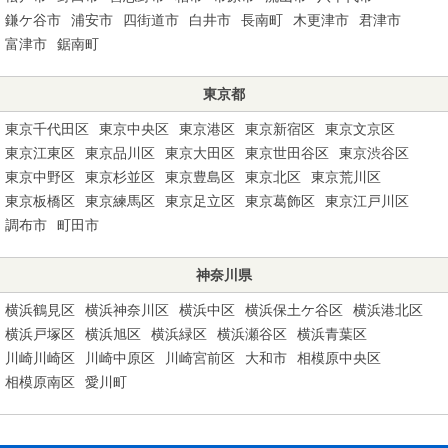
鎌ケ谷市
浦安市
四街道市
白井市
長南町
木更津市
君津市
富津市
鋸南町
東京都
東京千代田区
東京中央区
東京港区
東京新宿区
東京文京区
東京江東区
東京品川区
東京大田区
東京世田谷区
東京渋谷区
東京中野区
東京杉並区
東京豊島区
東京北区
東京荒川区
東京板橋区
東京練馬区
東京足立区
東京葛飾区
東京江戸川区
調布市
町田市
神奈川県
横浜鶴見区
横浜神奈川区
横浜中区
横浜保土ケ谷区
横浜港北区
横浜戸塚区
横浜旭区
横浜緑区
横浜瀬谷区
横浜青葉区
川崎川崎区
川崎中原区
川崎宮前区
大和市
相模原中央区
相模原南区
愛川町