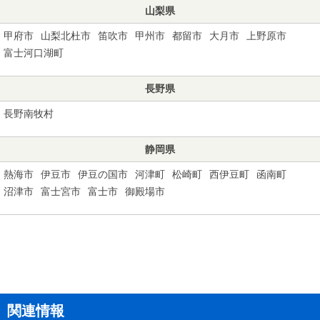
山梨県
甲府市
山梨北杜市
笛吹市
甲州市
都留市
大月市
上野原市
富士河口湖町
長野県
長野南牧村
静岡県
熱海市
伊豆市
伊豆の国市
河津町
松崎町
西伊豆町
函南町
沼津市
富士宮市
富士市
御殿場市
関連情報