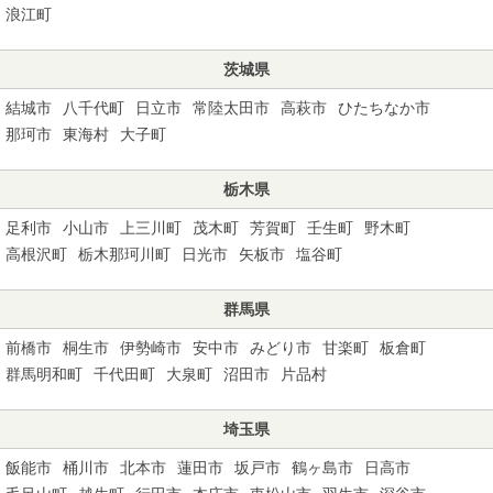
浪江町
茨城県
結城市
八千代町
日立市
常陸太田市
高萩市
ひたちなか市
那珂市
東海村
大子町
栃木県
足利市
小山市
上三川町
茂木町
芳賀町
壬生町
野木町
高根沢町
栃木那珂川町
日光市
矢板市
塩谷町
群馬県
前橋市
桐生市
伊勢崎市
安中市
みどり市
甘楽町
板倉町
群馬明和町
千代田町
大泉町
沼田市
片品村
埼玉県
飯能市
桶川市
北本市
蓮田市
坂戸市
鶴ヶ島市
日高市