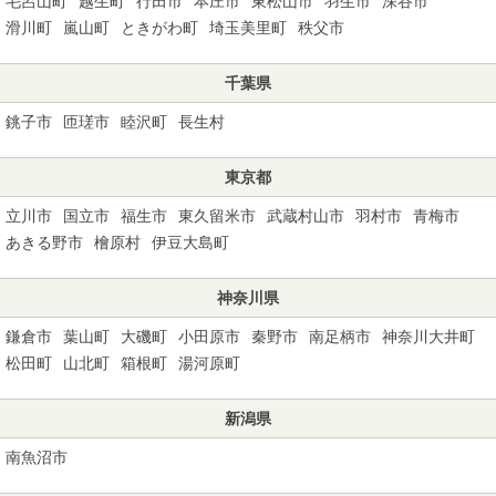
毛呂山町
越生町
行田市
本庄市
東松山市
羽生市
深谷市
滑川町
嵐山町
ときがわ町
埼玉美里町
秩父市
千葉県
銚子市
匝瑳市
睦沢町
長生村
東京都
立川市
国立市
福生市
東久留米市
武蔵村山市
羽村市
青梅市
あきる野市
檜原村
伊豆大島町
神奈川県
鎌倉市
葉山町
大磯町
小田原市
秦野市
南足柄市
神奈川大井町
松田町
山北町
箱根町
湯河原町
新潟県
南魚沼市