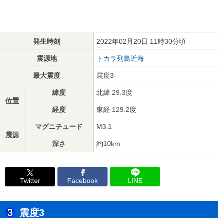
発生時刻
2022年02月20日 11時30分頃
震源地
トカラ列島近海
最大震度
震度3
緯度
北緯 29.3度
位置
経度
東経 129.2度
マグニチュード
M3.1
震源
深さ
約10km
Twitter
Facebook
LINE
震度3