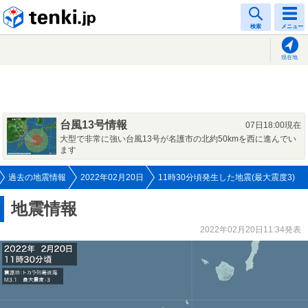
tenki.jp
検索
メニュー
現在地
台風13号情報
07日18:00現在
大型で非常に強い台風13号が名護市の北約50kmを西に進んでい
ます
過去の地震情報
2022年02月20日
11時30分頃発生した地震(最大震度3)
地震情報
2022年02月20日11:34発表